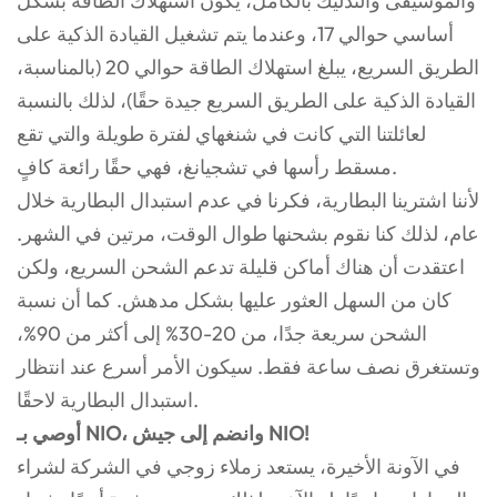
والموسيقى والتدليك بالكامل، يكون استهلاك الطاقة بشكل
أساسي حوالي 17، وعندما يتم تشغيل القيادة الذكية على
الطريق السريع، يبلغ استهلاك الطاقة حوالي 20 (بالمناسبة،
القيادة الذكية على الطريق السريع جيدة حقًا)، لذلك بالنسبة
لعائلتنا التي كانت في شنغهاي لفترة طويلة والتي تقع
مسقط رأسها في تشجيانغ، فهي حقًا رائعة كافٍ.
لأننا اشترينا البطارية، فكرنا في عدم استبدال البطارية خلال
عام، لذلك كنا نقوم بشحنها طوال الوقت، مرتين في الشهر.
اعتقدت أن هناك أماكن قليلة تدعم الشحن السريع، ولكن
كان من السهل العثور عليها بشكل مدهش. كما أن نسبة
الشحن سريعة جدًا، من 20-30% إلى أكثر من 90%،
وتستغرق نصف ساعة فقط. سيكون الأمر أسرع عند انتظار
استبدال البطارية لاحقًا.
أوصي بـ NIO، وانضم إلى جيش NIO!
في الآونة الأخيرة، يستعد زملاء زوجي في الشركة لشراء