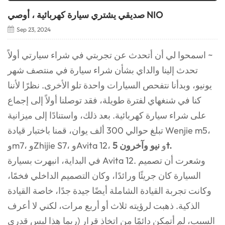
صديقي يشتري سيارة كهربائية ، أوصي NIO
Sep 23, 2024
اسمحوا لي أن أتحدث عن تجربتي في شراء سيارتي أولاً ~
تحدث إلينا والداي بشأن شراء سيارة في منتصف شهر
يونيو، وبدأنا نتفحص السيارات واحدة تلو الأخرى. نظرًا لأننا
كنا في شنغهاي لفترة طويلة، فقد توصلنا أولاً إلى إجماع
على شراء سيارة كهربائية. بعد ذلك، واستنادًا إلى ميزانية
تبلغ حوالي 300 ألف يوان، قمنا باختبار قيادة Wenjie m5،
نيو وآخرون 5t.
وm7، وZhijie S7، وAvita 12، و
في البداية، انبهرت بسيارة Avita 12. وشعرت أن تصميم
السيارة كان جريئًا ورائدًا، وكان التصميم الداخلي فخمًا،
وكانت تجربة القيادة الشاملة أيضًا جيدة جدًا، خاصة القيادة
الذكية. ذهبت لرؤيته ثلاث أو أربع مرات، لكني لا أعرف
السبب، لم أتمكن دائمًا من اتخاذ قرار (ربما هذا ليس قدري