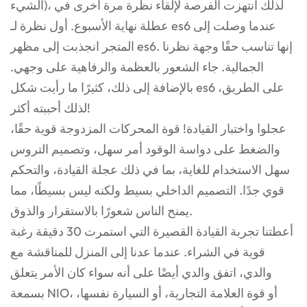
الشيء)، لذلك انتهزت الفرصة لإلقاء نظرة مرة أخرى في
عطلة نهاية الأسبوع. أول نظرة لـ es6 عندما وصلت إلى
المتجر انجذبت إلى مظهر es6. إنها تناسب حقًا وجهة نظرنا
الجمالية. جاء الشعور بالعظمة والرفاهية على وجهي.
بالإضافة إلى ذلك، كثيرًا ما رأيت شكل es6 على الطريق،
لذلك أحببته أكثر!
عجلوا واختبار القيادة! قوة المحركات المزدوجة قوية حقًا،
والضغط على دواسة الوقود أمر سهل، وتصميم التروس
سهل الاستخدام للغاية، بما في ذلك عجلة القيادة، والتحكم
قوي جدًا. التصميم الداخلي بسيط ولكنه ليس بسيطًا، مما
يمنح الناس شعورًا بالاستقرار والذوق.
أعطتنا تجربة القيادة القصيرة التي استمرت 30 دقيقة رغبة
قوية في الشراء. عندما عدنا إلى المنزل للمناقشة مع
والدي، اتفق والدي أيضًا على أنه سواء كان الأمر يتعلق
بسمعة NIO، أو قوة العلامة التجارية، أو السيارة نفسها،