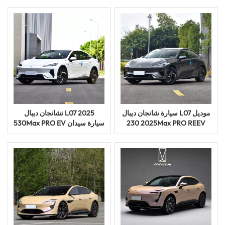
مقاعد والمدى الطويل
سيارة شانجان ديبال L07 موديل
تشانجان ديبال L07 2025
2025 230Max PRO REEV
530Max PRO EV سيارة سيدان
الكهربائية الهجينة سيدان الذكية
كهربائية نقية طويلة المدى
المستعملة