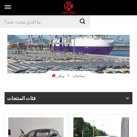
تشانجان
وطن
فئات المنتجات