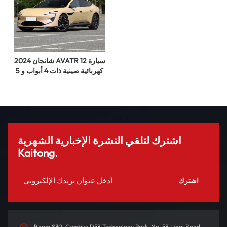
2024 شانجان AVATR 12 سيارة
كهربائية صينية ذات 4 أبواب و 5
مقاعد
اشترك لتلقي النشرة الإخبارية الشهرية
Kaitong.
Room 830, Creative D58 Technology Park, No. 58 Linqi Road,