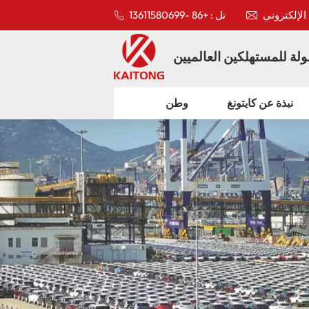
تل : +86 -13611580699
لة للمستهلكين العالميين
نبذة عن كايتونغ
وطن