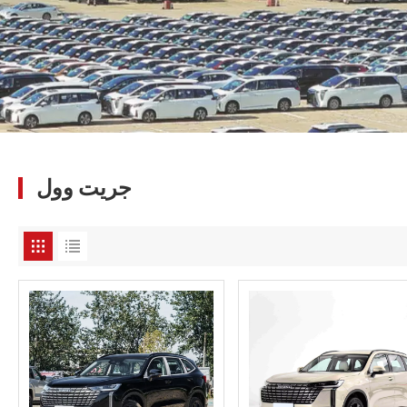
جريت وول