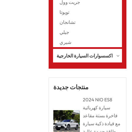
جريت وول
تويوتا
تشانجان
جيلي
شيري
اكسسوارات السيارة الخارجية
منتجات جديدة
2024 NIO ES8
سيارة كهربائية
فاخرة بستة مقاعد
مع قيادة ذكية سيارة
طاقة جديدة عالية