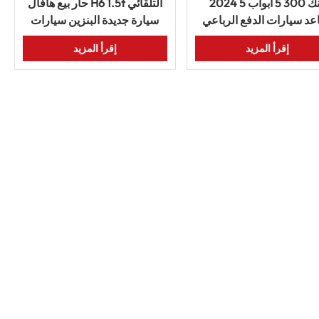
2024 تانك 300 5 أبواب 5
حار بيع هافال H6 1.5t التلقائي
عد سيارات الدفع الرباعي
سيارة جديدة البنزين سيارات
يارات البنزين الجديدة
الدفع الرباعي
إقرأ المزيد
إقرأ المزيد