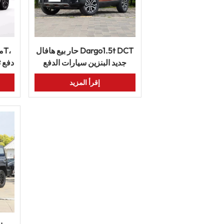
حار بيع هافال Dargo1.5t DCT
جديد البنزين سيارات الدفع
دفع ث
الرباعي سيارة السيارات
الا
إقرأ المزيد
بشاح