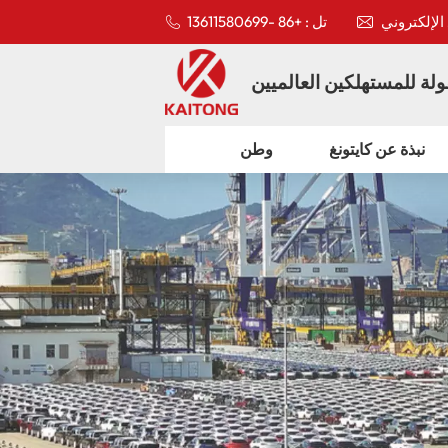
تل : +86 -13611580699
لة للمستهلكين العالميين
نبذة عن كايتونغ
وطن