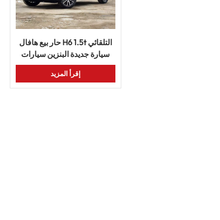
حار بيع هافال H6 1.5t التلقائي
سيارة جديدة البنزين سيارات
الدفع الرباعي
إقرأ المزيد