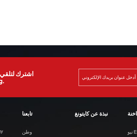
اشترك لتلقي ا
الش
اخنة
نبذة عن كايتونغ
تابعنا
gy
نيو ES8 مركبات الطاقة
وطن