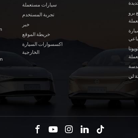
ديدة
سيارات مستعملة
 برو
تجربة المستخدم
عملة
خبر
ال
يارة
خريطة الموقع
باعي
اكسسوارات السيارة
ويوتا BZ4X سيارة
الخارجية
ملة
الب
ة لي