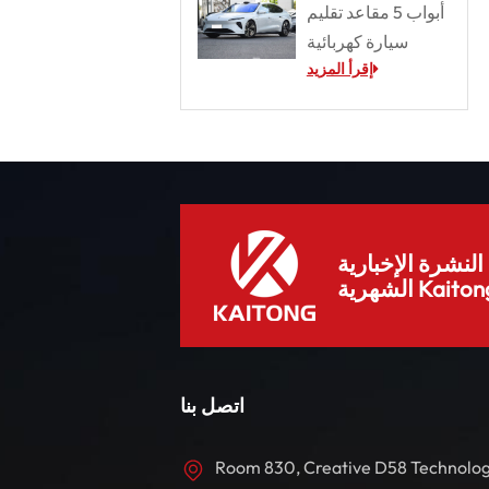
أبواب 5 مقاعد تقليم
سيارة كهربائية
إقرأ المزيد
لنشرة الإخبارية
هرية Kaitong.
اتصل بنا
Room 830, Creative D58 Technolo