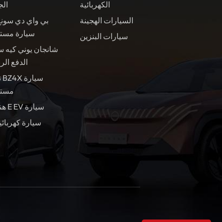
الكهربائية
الج
السيارات الهجينة
بي واي دي سونغ
سيارة مست
سيارات البنزين
شانجان يوني كيه س
الدفع الر
ت
مستع
هندسة E EV سيارة
سيارة كهربائي