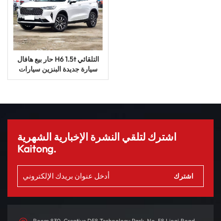
حار بيع هافال H6 1.5t التلقائي
سيارة جديدة البنزين سيارات
الدفع الرباعي
اشترك لتلقي النشرة الإخبارية الشهرية
Kaitong.
Room 830, Creative D58 Technology Park, No. 58 Linqi Road,