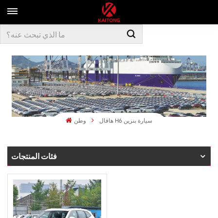
هافال H6 سيارة بنزين
وطن
فئات المنتجات