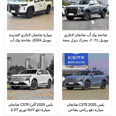
شاحنة بيك أب شانجان لانتازي
سيارة شانجان لانتازي الجديدة
موديل ٢٠٢٤، محرك ديزل سعة
موديل 2024، شاحنة بيك أب
٢.٠ لتر، ناقل حركة يدوي، دفع
ديزل بمقصورة مزدوجة، دفع
رباعي، مركبة متعددة
رباعي، سيارة متعددة
الاستخدامات
الاستخدامات للطرق الوعرة
شانجان CS75 بلس 2025
شانجان CS75 بلس 2025 ألترا
سيارة دفع رباعي بشاحن
2.0T توربو SUV سيارة دفع
توربيني سعة 1.5 لتر، بخمسة
رباعي بخمسة أبواب تعمل