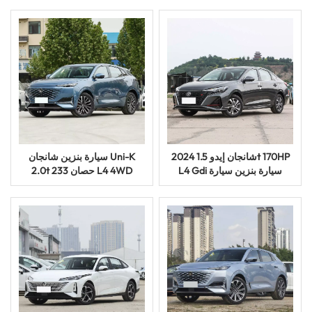
مقاعد، تعمل بالبنزين
بالبنزين
2024 شانجان إيدو 1.5t 170HP
سيارة بنزين شانجان Uni-K
L4 Gdi سيارة بنزين سيارة
2.0t 233 حصان L4 4WD
أوتوماتيكية
سيارة بنزين