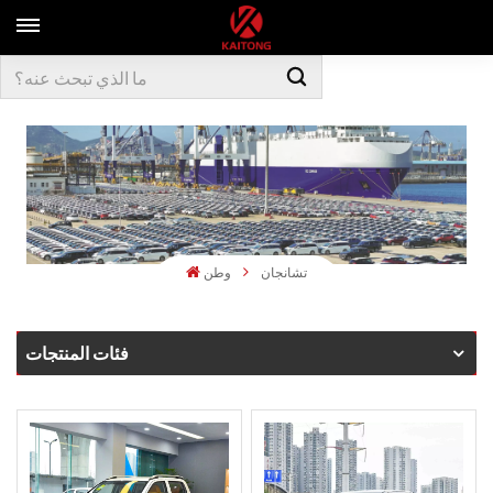
تشانجان
وطن
فئات المنتجات