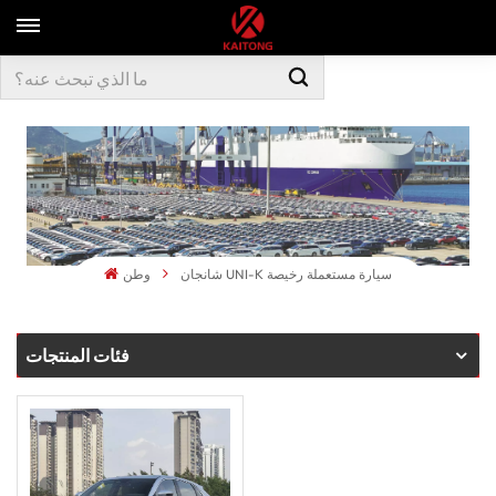
شانجان UNI-K سيارة مستعملة رخيصة
وطن
فئات المنتجات