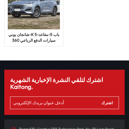
شانجان يوني-K 5-باب 5-مقاعد
سيارات الدفع الرباعي 360
درجة عرض بانورامي سيارة
بنزين
اشترك لتلقي النشرة الإخبارية الشهرية
Kaitong.
Room 830, Creative D58 Technology Park, No. 58 Linqi Road,