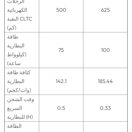
الرحلات
625
500
الكهربائية
النقية CLTC
(كم)
طاقة
البطارية
75
100
(كيلوواط
ساعة)
كثافة طاقة
185.44
142.1
البطارية
(وات/كجم)
وقت الشحن
0.33
0.5
السريع
للبطارية (H)
الطاقة