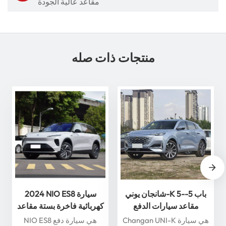
مقاعد عالية الجودة
منتجات ذات صله
شانجان يوني-K 5-باب 5-
2024 NIO ES8 سيارة
مقاعد سيارات الدفع
كهربائية فاخرة بستة مقاعد
الرباعي 360 درجة عرض
مع قيادة ذكية سيارة طاقة
Changan UNI-K هي سيارة
NIO ES8 هي سيارة دفع