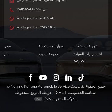
البريد الإلكتروني : amy@njkaitong.com
تل : +86 -13611580699
Whatsapp : +8613951966615
Whatsapp : +8617354975889
تجربة المستخدم
سيارات مستعملة
وطن
اكسسوارات السيارة
خريطة الموقع
خبر
الخارجية
© Nanjing Kaitong Automobile Service Co., Ltd. جميع الحقوق
سياسة الخصوصية
|
XML
|
خريطة الموقع
محفوظة.
IPv6 الشبكة المدعومة