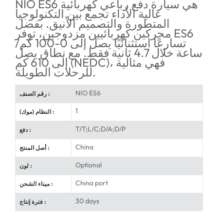
NIO ES6 هي سيارة دفع رباعي كهربائية
عالية الأداء تجمع بين التكنولوجيا
المتطورة والتصميم الأنيق. بفضل
محركين كهربائيين مزدوجين، توفر ES6
تسارعًا استثنائيًا يصل إلى 0-100 كم/
ساعة خلال 4.7 ثانية فقط. مع نطاق يصل
إلى 610 كم (NEDC)، فهي مثالية
للرحلات الطويلة.
NIO ES6
رقم الصنف :
1
النظام (موك) :
T/T;L/C;D/A;D/P
دفع :
China
أصل المنتج :
Optional
لون :
China port
ميناء الشحن :
30 days
فترة إنتاج :