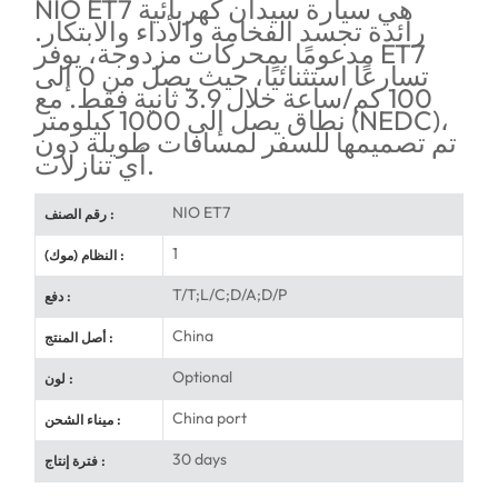
NIO ET7 هي سيارة سيدان كهربائية
رائدة تجسد الفخامة والأداء والابتكار.
مدعومًا بمحركات مزدوجة، يوفر ET7
تسارعًا استثنائيًا، حيث يصل من 0 إلى
100 كم/ساعة خلال 3.9 ثانية فقط. مع
نطاق يصل إلى 1000 كيلومتر (NEDC)،
تم تصميمها للسفر لمسافات طويلة دون
أي تنازلات.
NIO ET7
رقم الصنف :
1
النظام (موك) :
T/T;L/C;D/A;D/P
دفع :
China
أصل المنتج :
Optional
لون :
China port
ميناء الشحن :
30 days
فترة إنتاج :