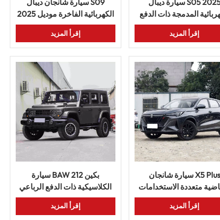
سيارة ديبال S05 2025
سيارة شانجان ديبال S09
هربائية المدمجة ذات الدفع
الكهربائية الفاخرة موديل 2025
رباعي ذات التقنية الذكية
بمساحة داخلية واسعة
إقرأ المزيد
إقرأ المزيد
 البطارية الطويل وسيارة
الطاقة الجديدة
سيارة شانجان X5 Plus
سيارة BAW بكين 212
اضية متعددة الاستخدامات
الكلاسيكية ذات الدفع الرباعي
موديل 2025 الصينية بتكنولوجيا
للبيع الساخن في الصين،
إقرأ المزيد
إقرأ المزيد
ذكية وداخلية مريحة
متوفرة للشحن في جميع أنحاء