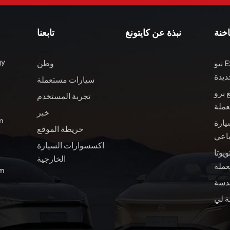
اخنة
نبذة عن كايتونغ
تابعنا
gy
نيو ES8 مركبات الطاقة
وطن
ديدة
سيارات مستعملة
 برو
تجربة المستخدم
عملة
خبر
ال
يارة
خريطة الموقع
باعي
اكسسوارات السيارة
ويوتا BZ4X سيارة
الخارجية
ملة
الب
ة لي