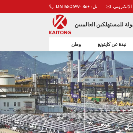
تل : +86 -13611580699
لة للمستهلكين العالميين
نبذة عن كايتونغ
وطن