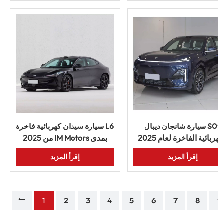
العالم
سيارة شانجان ديبال S09
سيارة سيدان كهربائية فاخرة L6
الكهربائية الفاخرة لعام 2025
2025 من IM Motors بمدى
ميم داخلي رحب وميزات
طويل وتكنولوجيا متقدمة
إقرأ المزيد
إقرأ المزيد
متقدمة
1
2
3
4
5
6
7
8