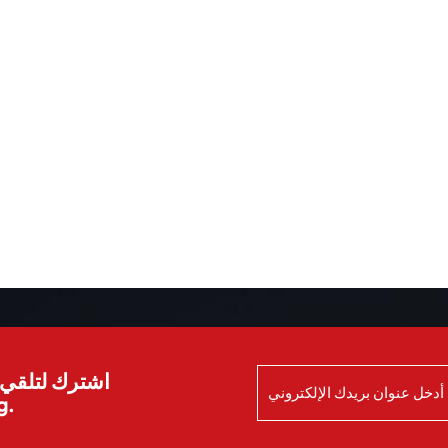
اشترك لتلقي ا
الش