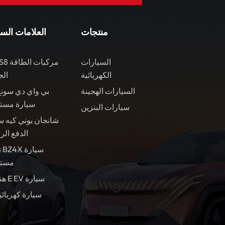
منتجات
العلامات الس
السيارات
الكهربائية
الج
السيارات الهجينة
بي واي دي سونغ
سيارة مست
سيارات البنزين
شانجان يوني كيه س
الدفع الر
ت
مستع
هندسة E EV سيارة
سيارة كهربائي