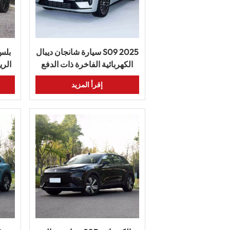
سيارة شانجان ديبال S09 2025
الكهربائية الفاخرة ذات الدفع
الري
الرباعي ذات المدى الطويل
الأك
إقرأ المزيد
والتكنولوجيا الذكية للبيع
الساخن