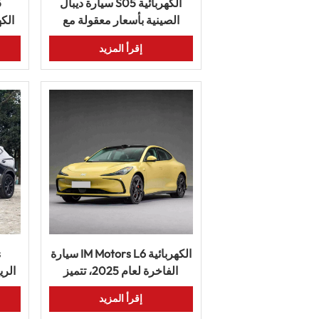
سيارة ديبال S05 الكهربائية
الصينية بأسعار معقولة مع
الك
ميزات ذكية وتصميم أنيق
ال
إقرأ المزيد
وعمر
سيارة IM Motors L6 الكهربائية
الفاخرة لعام 2025، تتميز
الري
بتصميم داخلي رحب وميزات
إقرأ المزيد
ذكية