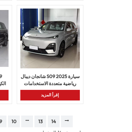
شانجان ديبال S09 2025 سيارة
رياضية متعددة الاستخدامات
كهربائية فاخرة بمدى طويل
بتص
إقرأ المزيد
وتقنية ذكية
9
10
13
14