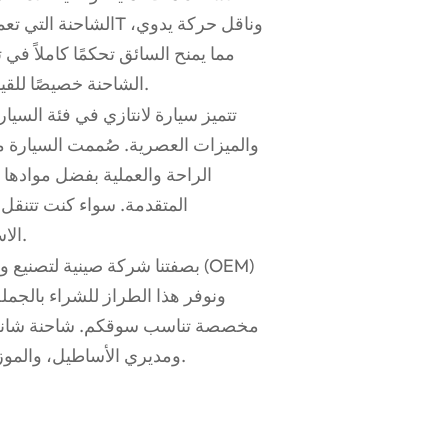
مما يمنح السائق تحكمًا كاملاً في
الشاحنة خصيصًا للقيادة على الطرق الوعرة، وسعة النقل، وموثوقية مواقع العمل.
تتميز سيارة لانتازي في فئة السي
والميزات العصرية. صُممت السيارة م
الراحة والعملية بفضل موادها ا
المتقدمة. سواء كنت تتنقل ف
الاستخدامات ذات الدفع الرباعي الموثوقية والقدرة على التحمل.
بصفتنا شركة صينية لتصنيع وتو
ومديري الأساطيل، والموزعين الذين يبحثون عن شاحنة بيك أب قوية، مرنة، واقتصادية.