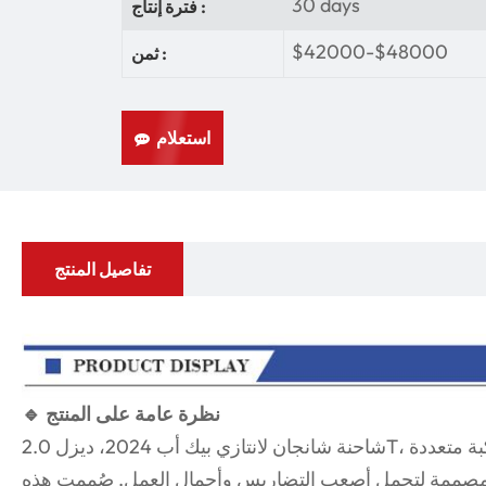
30 days
فترة إنتاج :
$42000-$48000
ثمن :
استعلام
تفاصيل المنتج
🔹 نظرة عامة على المنتج
شاحنة شانجان لانتازي بيك أب 2024، ديزل 2.0T، ناقل حركة يدوي، دفع رباعي، مركبة متعددة
اء، مصممة لتحمل أصعب التضاريس وأحمال العمل. صُممت هذه