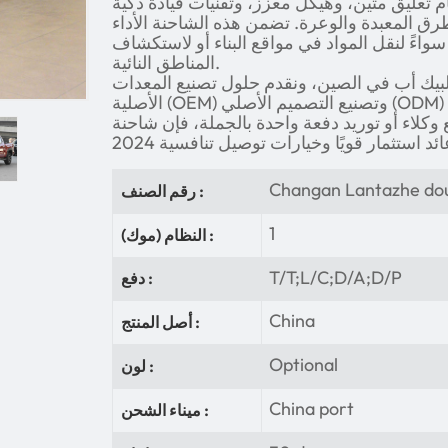
 تعليق متين، وهيكل معزز، وتقنيات قيادة ذكية
لطرق المعبدة والوعرة. تضمن هذه الشاحنة الأداء
واءً لنقل المواد في مواقع البناء أو لاستكشاف
المناطق النائية.
يك أب في الصين، ونقدم حلول تصنيع المعدات
الأصلية (OEM) وتصنيع التصميم الأصلي (ODM) للأسواق العالمية. سواء كنت تبحث
اء أو توريد دفعة واحدة بالجملة، فإن شاحنة Lantazhe
Changan Lantazhe dou
رقم الصنف :
1
النظام (موك) :
T/T;L/C;D/A;D/P
دفع :
China
أصل المنتج :
Optional
لون :
China port
ميناء الشحن :