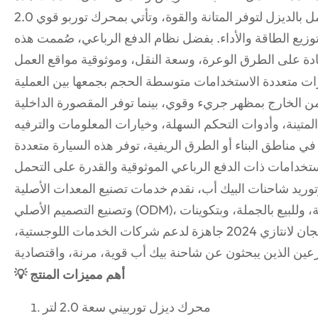
الشاحنة التي تعمل بالديزل لتوفر المتانة والقوة، وتأتي بمحرك توربو قوي 2.0T وناقل حركة يدوي،
 توزيع الطاقة والأداء. بفضل نظام الدفع الرباعي، صُممت هذه
ارات متعددة الاستخدامات متوسطة الحجم بجمعها بين العملية
ن الخارج بمظهر جريء وقوي، بينما توفر المقصورة الداخلية
لمتينة، وأدوات التحكم السهلة، وخيارات المعلومات والترفيه
ي مناطق البناء أو الطرق الريفية، توفر هذه السيارة متعددة
ريد شاحنات البيك أب، نقدم خدمات تصنيع المعدات الأصلية (OEM)
وتصنيع التصميم الأصلي (ODM)، ونوفر هذا الطراز للشراء بالجملة، وللبيع بالجملة، وبتكوينات
مخصصة تناسب سوقكم. شاحنة شانجان لانتازي 2024 جاهزة لدعم شركات الخدمات اللوجستية،
💡 أهم مميزات المنتج
محرك ديزل توربيني سعة 2.0 لتر