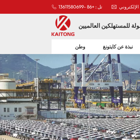
تل : +86 -13611580699
لة للمستهلكين العالميين
نبذة عن كايتونغ
وطن