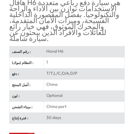
هافال H6 هي سيارة دفع رباعي متعددة
الاستخدامات توازن بين الأداء والراحة
والتكنولوجيا. بفضل المقصورة الداخلية
الفسيحة، وميزات الأمان المتقدمة،
والمحرك الموثوق، فهي خيار رائع
للعائلات والأفراد الذين يبحثون عن
سيارة شاملة.
Haval H6
رقم الصنف :
1
النظام (موك) :
T/T;L/C;D/A;D/P
دفع :
China
أصل المنتج :
Optional
لون :
China port
ميناء الشحن :
30 days
فترة إنتاج :