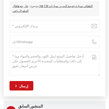
موضوع :
حار بيع هافال H6 1.5t التلقائي سيارة جديدة البنزين سيارات
الدفع الرباعي
إرسال
المنشور السابق