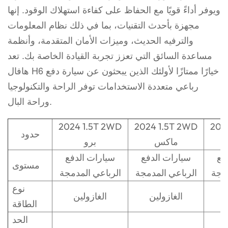
ويوفر أداءً قويًا مع الحفاظ على كفاءة استهلاك الوقود. إنها
مجهزة بأحدث التقنيات، بما في ذلك نظام المعلومات
والترفيه الحديث، وميزات الأمان المتقدمة، وأنظمة
مساعدة السائق التي تعزز تجربة القيادة الخاصة بك. تعد
هافال H6 خيارًا ممتازًا لأولئك الذين يبحثون عن سيارة دفع
رباعي متعددة الاستخدامات توفر الراحة والتكنولوجيا
وراحة البال.
2024 1.5T 2WD
2024 1.5T 2WD
202
حدود
ماكس
برو
فع
سيارات الدفع
سيارات الدفع
مستوى
دمجة
الرباعي المدمجة
الرباعي المدمجة
نوع
الغازولين
الغازولين
الطاقة
الحد