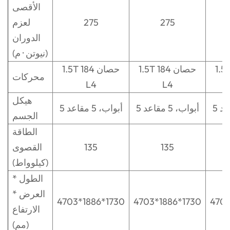
الأقصى
275
275
لعزم
الدوران
(نيوتن · م)
 حصان
1.5T 184 حصان
1.5T 184 حصان
محركات
L4
L4
هيكل
5 أبواب، 5 مقاعد
5 أبواب، 5 مقاعد
الجسم
الطاقة
135
135
القصوى
(كيلوواط)
الطول *
العرض *
4703*1886*1730
4703*1886*1730
4703
الارتفاع
(مم)