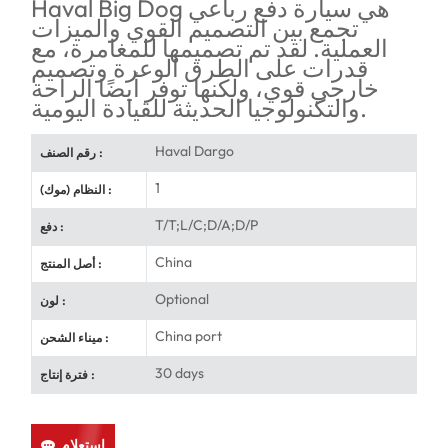
Haval Big Dog هي سيارة دفع رباعي
تجمع بين التصميم القوي والميزات
العملية. لقد تم تصميمها للمغامرة، مع
قدرات على الطرق الوعرة وتصميم
خارجي قوي، ولكنها توفر أيضًا الراحة
والتكنولوجيا الحديثة للقيادة اليومية.
Haval Dargo
رقم الصنف :
1
النظام (موك) :
T/T;L/C;D/A;D/P
دفع :
China
أصل المنتج :
Optional
لون :
China port
ميناء الشحن :
30 days
فترة إنتاج :
استعلام