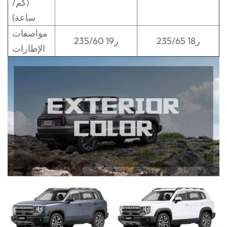
(كم/
ساعة)
مواصفات
235/65 ر18
235/60 ر19
الإطارات