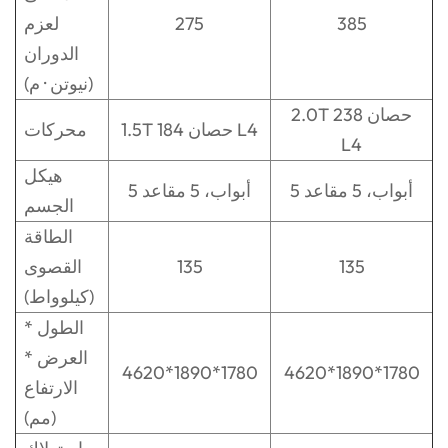
385
275
لعزم
الدوران
(نيوتن · م)
2.0T 238 حصان
1.5T 184 حصان L4
محركات
L4
هيكل
5 أبواب، 5 مقاعد
5 أبواب، 5 مقاعد
الجسم
الطاقة
135
135
القصوى
(كيلوواط)
الطول *
العرض *
4620*1890*1780
4620*1890*1780
الارتفاع
(مم)