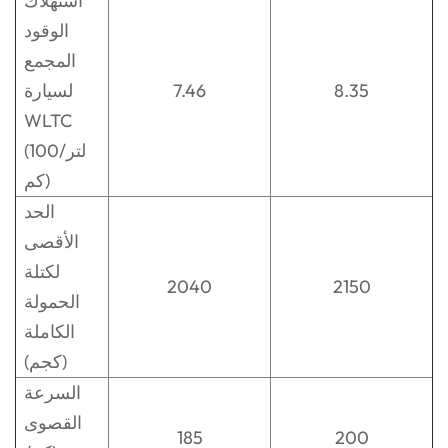
استهلاك
الوقود
المجمع
8.35
7.46
لسيارة
WLTC
(لتر/100
كم)
الحد
الأقصى
لكتلة
2040
2150
الحمولة
الكاملة
(كجم)
السرعة
القصوى
185
200