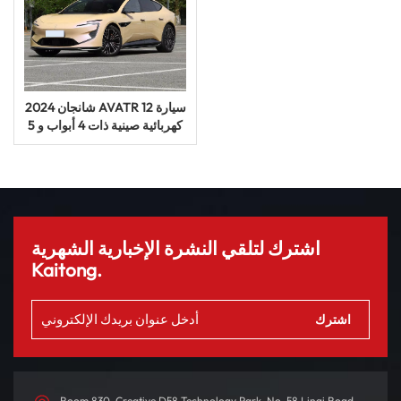
2024 شانجان AVATR 12 سيارة
كهربائية صينية ذات 4 أبواب و 5
مقاعد
اشترك لتلقي النشرة الإخبارية الشهرية
Kaitong.
Room 830, Creative D58 Technology Park, No. 58 Linqi Road,