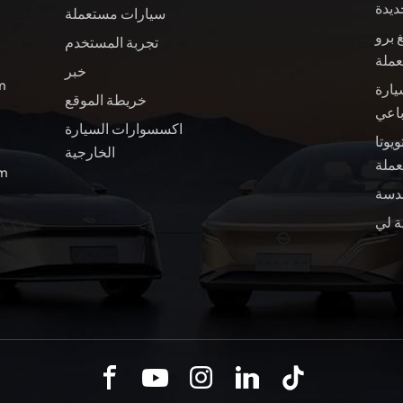
ديدة
سيارات مستعملة
 برو
تجربة المستخدم
عملة
خبر
ال
يارة
خريطة الموقع
باعي
اكسسوارات السيارة
ويوتا BZ4X سيارة
الخارجية
ملة
الب
ة لي