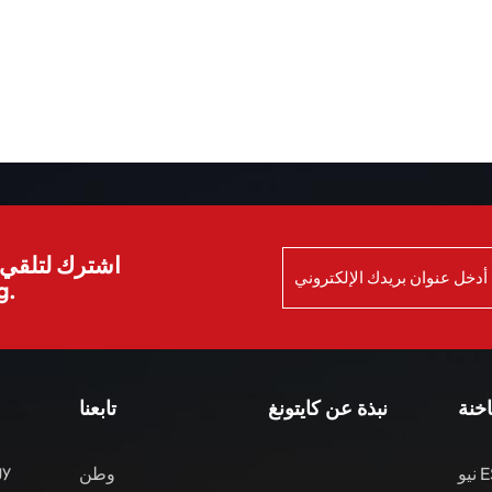
اشترك لتلقي ا
الش
اخنة
نبذة عن كايتونغ
تابعنا
gy
نيو ES8 مركبات الطاقة
وطن