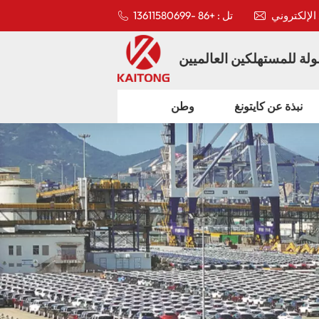
تل : +86 -13611580699
لة للمستهلكين العالميين
نبذة عن كايتونغ
وطن