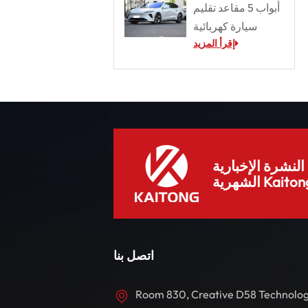
أبواب 5 مقاعد تقليم
سيارة كهربائية
إقرأ المزيد
لنشرة الإخبارية
هرية Kaitong.
اتصل بنا
Room 830, Creative D58 Technolo