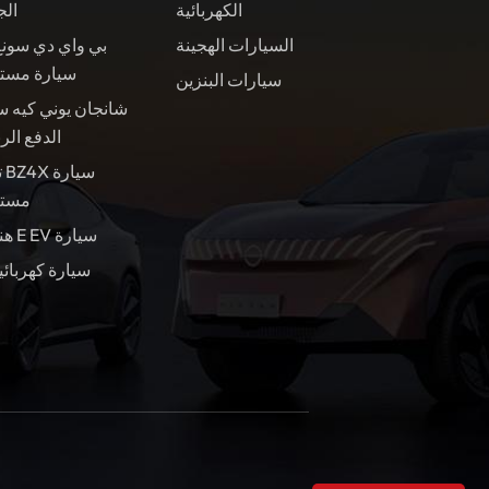
الكهربائية
الج
السيارات الهجينة
بي واي دي سونغ
سيارة مست
سيارات البنزين
شانجان يوني كيه س
الدفع الر
ت
مستع
هندسة E EV سيارة
سيارة كهربائي