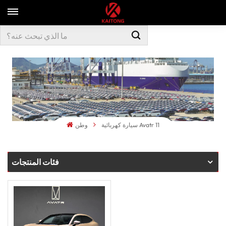
سيارة كهربائية Avatr 11
وطن
فئات المنتجات