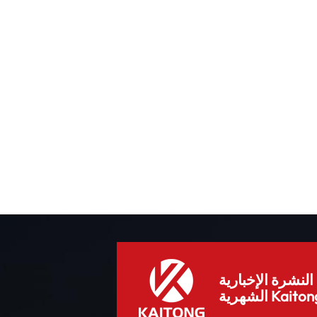
افية ودعم ما
،
ل
 من يُقدّرون
ى
ة
لنشرة الإخبارية
هرية Kaitong.