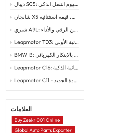
ديبال S05: سيارة الدفع الرباعي الكهربائية الأنيقة التي تُعيد تعريف مفهوم التنقل الذكي
شانجان X5 بلس: تصميم رياضي، أداء قوي، قيمة استثنائية
شيري A9L: المزيج المثالي بين الرقي والأداء
Leapmotor T03: السيارة الكهربائية الذكية للقيادة الكهربائية الأولى
BMW i3: الأناقة الحضرية تلتقي بالابتكار الكهربائي
Leapmotor C16: إعادة تعريف السفر العائلي مع قوة السيارات الكهربائية الذكية
Leapmotor C11 - سيارة رياضية متعددة الاستخدامات كهربائية ذكية لعصر القيادة الجديد
العلامات
Buy Zeekr 001 Online
Global Auto Parts Exporter