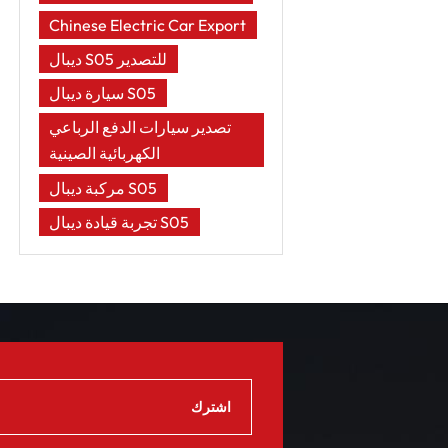
Chinese Electric Car Export
ديبال S05 للتصدير
سيارة ديبال S05
تصدير سيارات الدفع الرباعي
الكهربائية الصينية
مركبة ديبال S05
تجربة قيادة ديبال S05