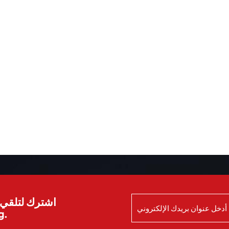
غيارها حول العالم. نتخصص في توفير سيارات عالية الجودة مثل
ديبال S05 بأسعار تنافسية، مع خدمات لوجستية احتر
بعد البيع.من اختيار النموذج إلى الشحن العالمي، نقدم خدمة شاملة
لضمان عملية شراء سلسة وموثوقة لعملائنا.اتخذ إجراء الآنديبا
S05 ليست مجرد سيارة، بل خيار مثالي لأسلوب حياة
الابتكار والاستدامة ومتعة القيادة. تواصل معنا اليوم للحصول عل
أفضل عرض سعر واجعل ديبال S05 سيارتك الرياضية متعدد
الاستخدامات الذكية القادمة.
اشترك لتلقي ا
الش