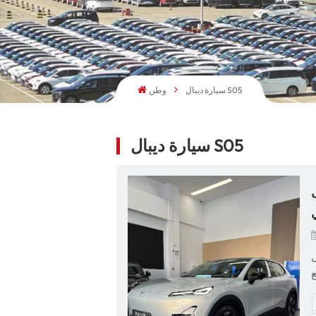
سيارة ديبال S05
وطن
سيارة ديبال S05
 التي تُعيد
S0 إنها خطوة
S
ا
ة