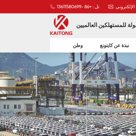
تل : +86 -13611580699
لة للمستهلكين العالميين
نبذة عن كايتونغ
وطن