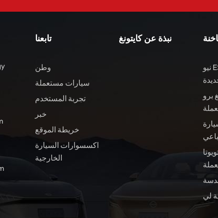
اخنة
نبذة عن كايتونغ
تابعنا
gy
نيو ES8 مركبات الطاقة
وطن
ديدة
سيارات مستعملة
 برو
تجربة المستخدم
عملة
خبر
ال
يارة
خريطة الموقع
باعي
اكسسوارات السيارة
ويوتا BZ4X سيارة
الخارجية
ملة
الب
ة لي