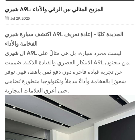
شيري A9L: المزيج المثالي بين الرقي والأداء
Jul 29, 2025
اكتشف سيارة شيري A9L الجديدة كليًا - إعادة تعريف
الفخامة والأداء
ليست مجرد سيارة، بل هي مثالٌ على
شيري A9L
ال
الابتكار العصري والقيادة الذكية. صُممت A9L لمن يبحثون
عن تجربة قيادة فاخرة دون دفع ثمن باهظ، فهي توفر
شعورًا بالفخامة وأداءً مذهلاً وتكنولوجيا متطورة تُضاهي
حتى أعرق العلامات التجارية.