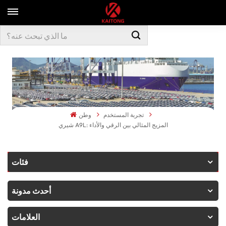
تجربة المستخدم
وطن
شيري A9L: المزيج المثالي بين الرقي والأداء
فئات
أحدث مدونة
العلامات