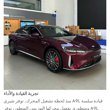
تجربة القيادة والأداء
منذ لحظة تشغيل المحرك، توفر شيري A9L قيادة سلسة
ومتطورة. بفضل محركها التوربيني المتطور، توفر A9L