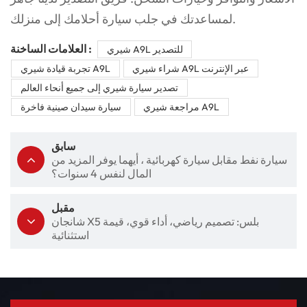
لمساعدتك في جلب سيارة أحلامك إلى منزلك.
العلامات الساخنة :
شيري A9L للتصدير
شراء شيري A9L عبر الإنترنت
تجربة قيادة شيري A9L
تصدير سيارة شيري إلى جميع أنحاء العالم
مراجعة شيري A9L
سيارة سيدان صينية فاخرة
سابق
سيارة نفط مقابل سيارة كهربائية ، أيهما يوفر المزيد من
المال لنفس 4 سنوات؟
مقبل
شانجان X5 بلس: تصميم رياضي، أداء قوي، قيمة
استثنائية