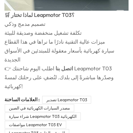
🛒 لماذا تختار Leapmotor T03؟
تصميم مدمج وذكي
تكلفة تشغيل منخفضة وصديقة للبيئة
ميزات عالية التقنية نادرًا ما نراها في هذا القطاع
سيارة كهربائية بأسعار معقولة للمبتدئين في الأسواق
الجديدة
اتصل بنا
اطلب اليوم شاحنتك Leapmotor T03
👉
وصدّرها مباشرةً إلى بلدك. لنُضفِ على رحلتك لمسةً
كهربائية!
العلامات الساخنة :
تصدير Leapmotor T03
مصدر السيارات الكهربائية في الصين
شراء سيارة Leapmotor T03 الكهربائية
مواصفات Leapmotor T03 EV
Leapmotor T03 للبيع في الخارج