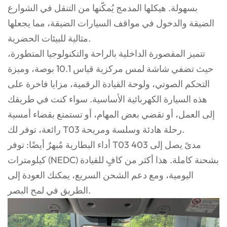
بسهولة. هيكلها المدمج يُمكّنها من التنقل في الشوارع
الضيقة والدخول في مواقف السيارات الضيقة، مما يجعلها
مثالية للبيئات الحضرية.
تتميز المقصورة الداخلية بالراحة والتكنولوجيا المتطورة،
حيث تضفي شاشة لمس مركزية قياس 10.1 بوصة، وميزة
التحكم الصوتي، ولوحة القيادة الرقمية، مزايا فاخرة على
هذه السيارة الكهربائية الأساسية. سواء كنت في طريقك
إلى العمل، أو تقضي بعض المهام، أو تستمتع بقضاء أمسية
رائعة، توفر لك T03 رحلة هادئة وسلسة ومريحة.
أداء البطارية مُبهرٌ أيضًا: توفر T03 مدىً يصل إلى 403
كيلومترات (NEDC) بشحنة كاملة. هذا أكثر من كافٍ للقيادة
اليومية، ومع دعم الشحن السريع، يمكنك العودة إلى
الطريق في لمح البصر.