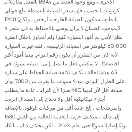
بالفعل مقارنةً بـ BBAs الأخرى ، ومع وجود العديد من
كوبونات الخصم ، فإن سعر الصيانة البسيطة يبلغ حوالي
1200 (بالطبع ، ستكون الصيانة الخارجية أرخص ، ولكن
بموجب الضمان لا يزال يوصى بالاحتفاظ به في متجر 4S
خلال الفترة). نظرًا لأنني لم أقود السيارة كثيرًا ولم أتجاوز
60،000 كيلومتر من الصيانة الرئيسية ، فقد غيرت السيارة
لأنه كان من المقرر أن يكون رقم الترام. بينما أقود أكثر
اقتصاديًا ، لا يمكنني فعل ما يصل إلى 1 صيانة سنويًا. في
هذه الحالة ، تكلف تكلفة صيانة الحفاظ على سيارة A3
على الطراز البوذي منذ 4 سنوات ما يقرب من 7000 يوان.
نظرًا لأن الترام ، عادة ما يتطلب NIO صيانة أقل لأن لديها
أجزاء ميكانيكية أقل ولا تحتاج إلى استبدال الزيت
والمرشحات ، إلخ عادة أقل من مركبات الوقود. بالإضافة
إلى ذلك ، ستكلف حزمة الخدمة الخالية من القلق 1580
يوانًا إضافيًا سنويًا حتى عام 2024. ، لكن بخلاف ذلك ، بالكاد