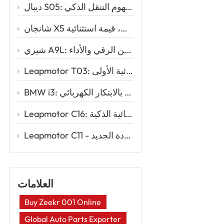
ديبال S05: سيارة الدفع الرباعي الكهربائية الأنيقة التي تُعيد تعريف مفهوم التنقل الذكي
شانجان X5 بلس: تصميم رياضي، أداء قوي، قيمة استثنائية
شيري A9L: المزيج المثالي بين الرقي والأداء
Leapmotor T03: السيارة الكهربائية الذكية للقيادة الكهربائية الأولى
BMW i3: الأناقة الحضرية تلتقي بالابتكار الكهربائي
Leapmotor C16: إعادة تعريف السفر العائلي مع قوة السيارات الكهربائية الذكية
Leapmotor C11 - سيارة رياضية متعددة الاستخدامات كهربائية ذكية لعصر القيادة الجديد
العلامات
Buy Zeekr 001 Online
Global Auto Parts Exporter