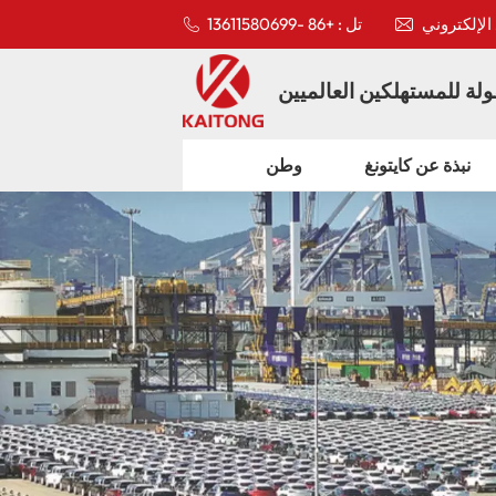
تل : +86 -13611580699
لة للمستهلكين العالميين
نبذة عن كايتونغ
وطن