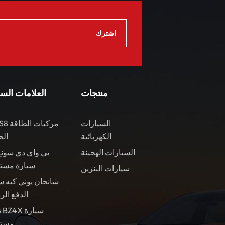
منتجات
العلامات الس
السيارات
الكهربائية
الج
السيارات الهجينة
بي واي دي سونغ
سيارة مست
سيارات البنزين
شانجان يوني كيه س
الدفع الر
ت
مستع