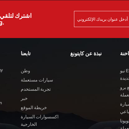
اشترك لتلقي ا
الش
اخنة
نبذة عن كايتونغ
تابعنا
gy
نيو ES8 مركبات الطاقة
وطن
ديدة
سيارات مستعملة
 برو
تجربة المستخدم
عملة
خبر
ال
يارة
خريطة الموقع
باعي
اكسسوارات السيارة
ويوتا BZ4X سيارة
الخارجية
ملة