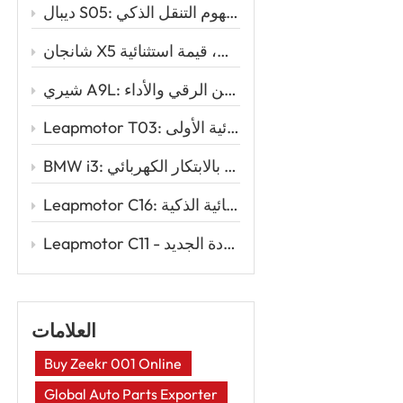
ديبال S05: سيارة الدفع الرباعي الكهربائية الأنيقة التي تُعيد تعريف مفهوم التنقل الذكي
شانجان X5 بلس: تصميم رياضي، أداء قوي، قيمة استثنائية
شيري A9L: المزيج المثالي بين الرقي والأداء
Leapmotor T03: السيارة الكهربائية الذكية للقيادة الكهربائية الأولى
BMW i3: الأناقة الحضرية تلتقي بالابتكار الكهربائي
Leapmotor C16: إعادة تعريف السفر العائلي مع قوة السيارات الكهربائية الذكية
Leapmotor C11 - سيارة رياضية متعددة الاستخدامات كهربائية ذكية لعصر القيادة الجديد
العلامات
Buy Zeekr 001 Online
Global Auto Parts Exporter