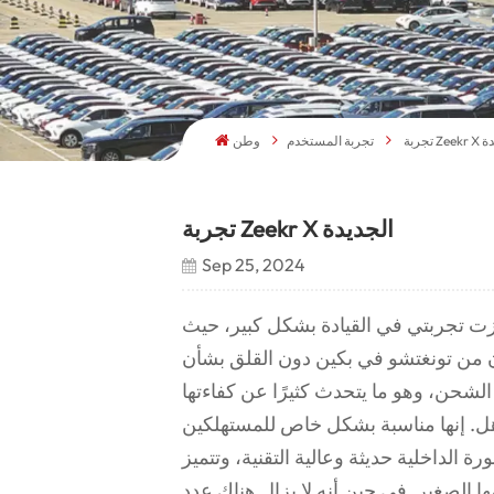
لجديدة
تجربة المستخدم
وطن
تجربة Zeekr X الجديدة
Sep 25, 2024
زت تجربتي في القيادة بشكل كبير، حيث
ن من تونغتشو في بكين دون القلق بشأن
وهو ما يتحدث كثيرًا عن كفاءتها. X هي سيارة دفع رباعي مدمجة تمزج بشكل
مذهل. إنها مناسبة بشكل خاص للمستهلكين
ة الداخلية حديثة وعالية التقنية، وتتميز
 الصغير. في حين أنه لا يزال هناك عدد