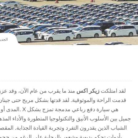
تجربة Zeekr X ا
لقد امتلكت
زيكر اكس
منذ ما يقرب من عام الآن، وقد عز
قدمت الراحة والموثوقية. لقد قدتها بشكل مريح حتى جينا
المدى أو الشحن، 
جميل بين الأسلوب الأنيق والتكنولوجيا المتطورة والأداء ال
الشباب الذين يقدرون التفرد وتجربة القيادة الجذابة. المقصور
بأدوات تحكم بديهية وشعور بالرحابة على الرغم من حجمها