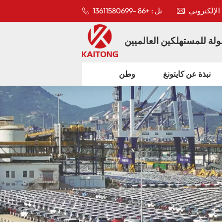
تل : +86 -13611580699
لة للمستهلكين العالميين
نبذة عن كايتونغ
وطن