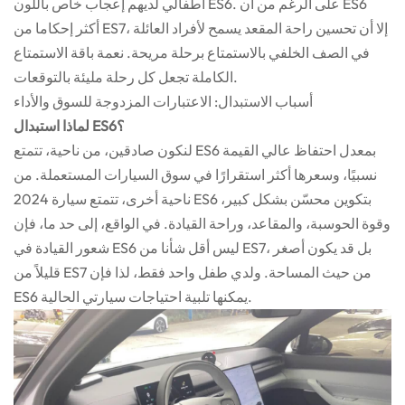
أطفالي لديهم إعجاب خاص باللون ES6. على الرغم من أن ES6
أكثر إحكاما من ES7، إلا أن تحسين راحة المقعد يسمح لأفراد العائلة
في الصف الخلفي بالاستمتاع برحلة مريحة. نعمة باقة الاستمتاع
الكاملة تجعل كل رحلة مليئة بالتوقعات.
أسباب الاستبدال: الاعتبارات المزدوجة للسوق والأداء
لماذا استبدال ES6؟
لنكون صادقين، من ناحية، تتمتع ES6 بمعدل احتفاظ عالي القيمة
نسبيًا، وسعرها أكثر استقرارًا في سوق السيارات المستعملة. من
ناحية أخرى، تتمتع سيارة 2024 ES6 بتكوين محسّن بشكل كبير،
وقوة الحوسبة، والمقاعد، وراحة القيادة. في الواقع، إلى حد ما، فإن
شعور القيادة في ES6 ليس أقل شأنا من ES7، بل قد يكون أصغر
قليلاً من ES7 من حيث المساحة. ولدي طفل واحد فقط، لذا فإن
ES6 يمكنها تلبية احتياجات سيارتي الحالية.