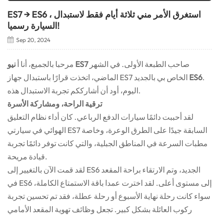
ES7 → ES6 ، استغرق الأمر مني ثلاثة أيام فقط لاستبدال
السيارة رسميا!
Sep 20, 2024
صاحب الطبعة الأولى. في الشهر
نيو ES7
مرحبا بالجميع، أنا أ
.
ES6
الماضي، اتخذت قرارًا باستبدال جهاز ES7 الخاص بي بالجديد
اليوم، أود أن أشارككم تجربة الاستبدال هذه.
ترقية الراحة، ومشاركة الأسرة
لقد أحببت دائمًا سيارات الدفع الرباعي. كان أداء نظام التعليق
الهوائي في سيارتي ES7 السابقة جيدًا على الطرق الوعرة، وخاصة
مطبات السرعة في المناطق الجبلية، والتي كانت توفر دائمًا تجربة
قيادة مريحة.
لقد قمت الآن بالتغيير إلى ES6 الجديد، وتم الارتقاء براحة المقعد
في ES6 إلى مستوى أعلى. لقد اخترت عمدا باقة الاستمتاع الكاملة،
سواء كانت رحلة نهاية الأسبوع أو رحلة عطلة، فقد تم تحسين تجربة
ركوب العائلة بشكل كبير. تجعل وظائف تهوية المقعد الأمامي