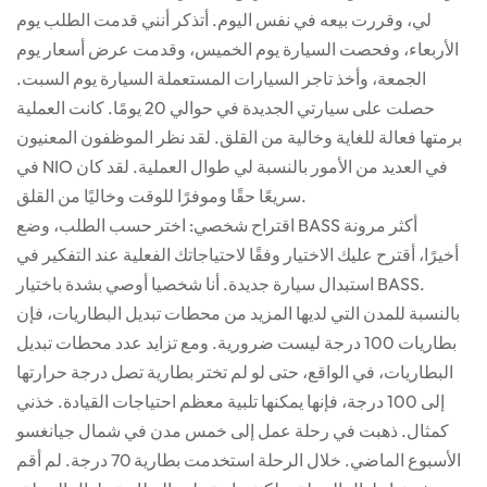
لي، وقررت بيعه في نفس اليوم. أتذكر أنني قدمت الطلب يوم
الأربعاء، وفحصت السيارة يوم الخميس، وقدمت عرض أسعار يوم
الجمعة، وأخذ تاجر السيارات المستعملة السيارة يوم السبت.
حصلت على سيارتي الجديدة في حوالي 20 يومًا. كانت العملية
برمتها فعالة للغاية وخالية من القلق. لقد نظر الموظفون المعنيون
في NIO في العديد من الأمور بالنسبة لي طوال العملية. لقد كان
سريعًا حقًا وموفرًا للوقت وخاليًا من القلق.
اقتراح شخصي: اختر حسب الطلب، وضع BASS أكثر مرونة
أخيرًا، أقترح عليك الاختيار وفقًا لاحتياجاتك الفعلية عند التفكير في
استبدال سيارة جديدة. أنا شخصيا أوصي بشدة باختيار BASS.
بالنسبة للمدن التي لديها المزيد من محطات تبديل البطاريات، فإن
بطاريات 100 درجة ليست ضرورية. ومع تزايد عدد محطات تبديل
البطاريات، في الواقع، حتى لو لم تختر بطارية تصل درجة حرارتها
إلى 100 درجة، فإنها يمكنها تلبية معظم احتياجات القيادة. خذني
كمثال. ذهبت في رحلة عمل إلى خمس مدن في شمال جيانغسو
الأسبوع الماضي. خلال الرحلة استخدمت بطارية 70 درجة. لم أقم