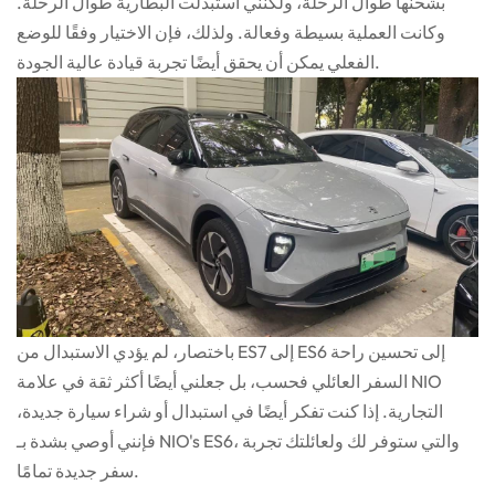
بشحنها طوال الرحلة، ولكنني استبدلت البطارية طوال الرحلة.
وكانت العملية بسيطة وفعالة. ولذلك، فإن الاختيار وفقًا للوضع
الفعلي يمكن أن يحقق أيضًا تجربة قيادة عالية الجودة.
باختصار، لم يؤدي الاستبدال من ES7 إلى ES6 إلى تحسين راحة
السفر العائلي فحسب، بل جعلني أيضًا أكثر ثقة في علامة NIO
التجارية. إذا كنت تفكر أيضًا في استبدال أو شراء سيارة جديدة،
فإنني أوصي بشدة بـ NIO's ES6، والتي ستوفر لك ولعائلتك تجربة
سفر جديدة تمامًا.