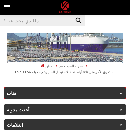
تجربة المستخدم
وطن
ES7 → ES6 ، استغرق الأمر مني ثلاثة أيام فقط لاستبدال السيارة رسميا!
فئات
أحدث مدونة
العلامات