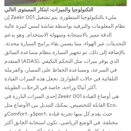
التكنولوجيا والميزات: ابتكار المستوى التالي
إن Zeekr 001 مليء بالتكنولوجيا المتطورة. يتم تشغيل
نظام المعلومات والترفيه بواسطة شاشة لمس كبيرة عالية
الدقة تتميز بالاستجابة وسهولة الاستخدام. وهو يدعم
التحديثات عبر الهواء، مما يضمن بقاء برامج السيارة محدثة.
بالإضافة إلى ذلك، تم تجهيز السيارة بنظام مساعدة السائق
المتقدم (ADAS)، الذي يوفر ميزات مثل التحكم التكيفي
في السرعة، ومساعدة الحفاظ على المسار، والفرملة
التلقائية في حالات الطوارئ. تجعل هذه الميزات القيادة
أكثر أمانًا وراحة، خاصة في الرحلات الطويلة.
إحدى الميزات البارزة في Zeekr 001 هي أوضاع القيادة
القابلة للتخصيص. يمكنك التبديل بين الأوضاع مثل Eco،
وComfort، وSport، حيث يقدم كل منها تجربة قيادة
مختلفة. في الوضع الرياضي، تكون استجابة الخانق أكثر