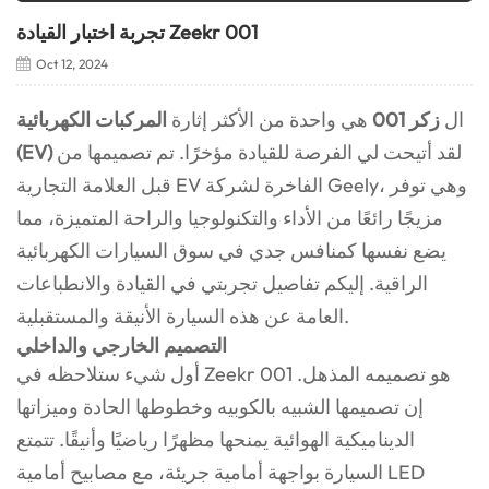
تجربة اختبار القيادة Zeekr 001
Oct 12, 2024
ال
زكر 001
هي واحدة من الأكثر إثارة
المركبات الكهربائية
لقد أتيحت لي الفرصة للقيادة مؤخرًا. تم تصميمها من
(EV)
قبل العلامة التجارية EV الفاخرة لشركة Geely، وهي توفر
مزيجًا رائعًا من الأداء والتكنولوجيا والراحة المتميزة، مما
يضع نفسها كمنافس جدي في سوق السيارات الكهربائية
الراقية. إليكم تفاصيل تجربتي في القيادة والانطباعات
العامة عن هذه السيارة الأنيقة والمستقبلية.
التصميم الخارجي والداخلي
أول شيء ستلاحظه في Zeekr 001 هو تصميمه المذهل.
إن تصميمها الشبيه بالكوبيه وخطوطها الحادة وميزاتها
الديناميكية الهوائية يمنحها مظهرًا رياضيًا وأنيقًا. تتمتع
السيارة بواجهة أمامية جريئة، مع مصابيح أمامية LED