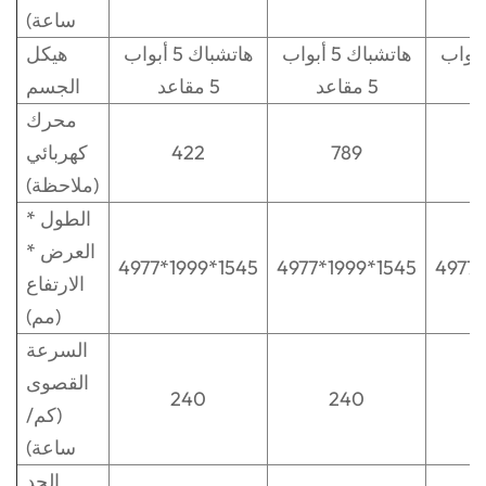
ساعة)
اتشباك 5 أبواب
هاتشباك 5 أبواب
هاتشباك 5 أبواب
هيكل
5 مقاعد
5 مقاعد
الجسم
محرك
789
422
كهربائي
(ملاحظة)
الطول *
العرض *
4977*1999*1545
4977*1999*1545
4977*
الارتفاع
(مم)
السرعة
القصوى
240
240
(كم/
ساعة)
الحد