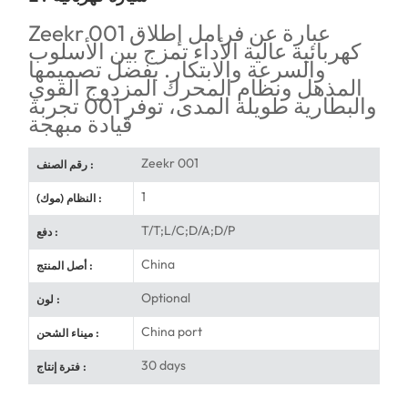
Zeekr 001 عبارة عن فرامل إطلاق
كهربائية عالية الأداء تمزج بين الأسلوب
والسرعة والابتكار. بفضل تصميمها
المذهل ونظام المحرك المزدوج القوي
والبطارية طويلة المدى، توفر 001 تجربة
قيادة مبهجة
Zeekr 001
رقم الصنف :
1
النظام (موك) :
T/T;L/C;D/A;D/P
دفع :
China
أصل المنتج :
Optional
لون :
China port
ميناء الشحن :
30 days
فترة إنتاج :