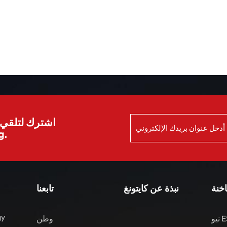
اشترك لتلقي ا
الش
اخنة
نبذة عن كايتونغ
تابعنا
gy
نيو ES8 مركبات الطاقة
وطن