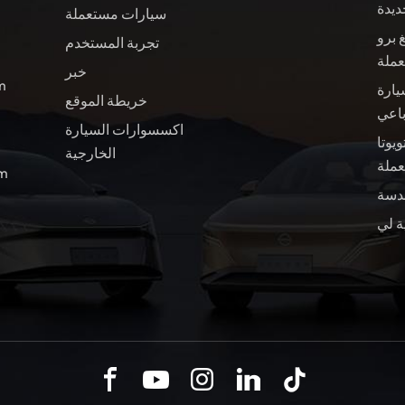
ديدة
سيارات مستعملة
 برو
تجربة المستخدم
عملة
خبر
ال
يارة
خريطة الموقع
باعي
اكسسوارات السيارة
ويوتا BZ4X سيارة
الخارجية
ملة
الب
ة لي