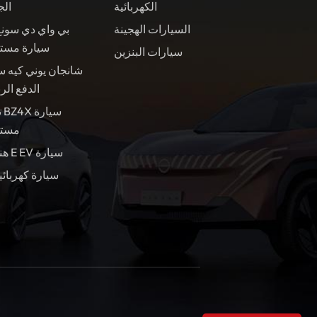
الكهربائية
الج
السيارات الهجينة
بي واي دي سونغ
سيارة مست
سيارات البنزين
شانجان يوني كيه س
الدفع الر
ت
مستع
هندسة E EV سيارة
سيارة كهربائي