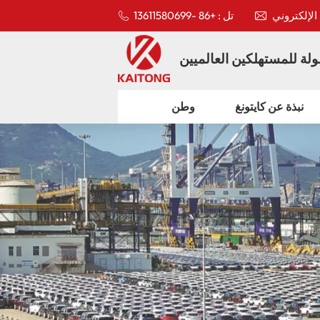
تل : +86 -13611580699
لة للمستهلكين العالميين
نبذة عن كايتونغ
وطن