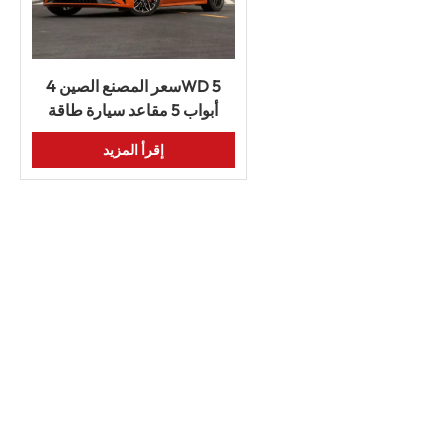
سعر المصنع الصين 4WD 5
أبواب 5 مقاعد سيارة طاقة
جديدة Zeekr كل جديد 001
إقرأ المزيد
2024 Me We You EV سيارة
كهربائية