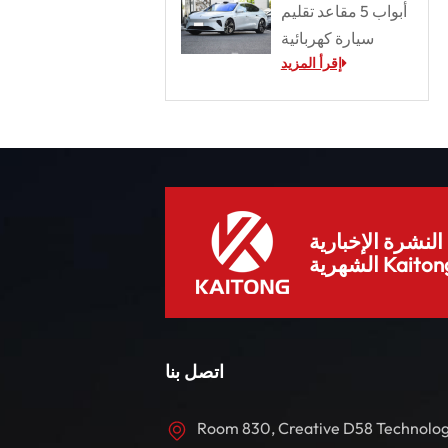
أبواب 5 مقاعد تقليم
سيارة كهربائية
إقرأ المزيد
لنشرة الإخبارية
هرية Kaitong.
اتصل بنا
Room 830, Creative D58 Technolo