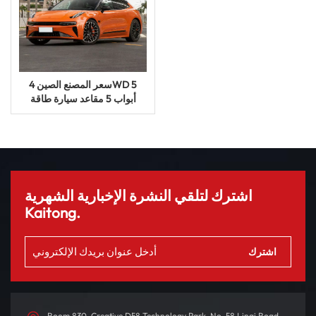
سعر المصنع الصين 4WD 5
أبواب 5 مقاعد سيارة طاقة
جديدة Zeekr كل جديد 001
2024 Me We You EV سيارة
كهربائية
اشترك لتلقي النشرة الإخبارية الشهرية
Kaitong.
Room 830, Creative D58 Technology Park, No. 58 Linqi Road,