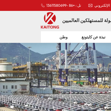
تل : +86 -13611580699
لة للمستهلكين العالميين
نبذة عن كايتونغ
وطن