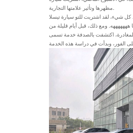
مظهرها وتأثير علامتها التجارية.
كل شيء، لقد اشتريت للتو سيارة تيسلا
 هههههههه. ومع ذلك، قبل أيام قليلة من
اكتشفت بالصدفة خدمة تسمى Yuexiang Car Rental على تطبيق NIO. جذبت