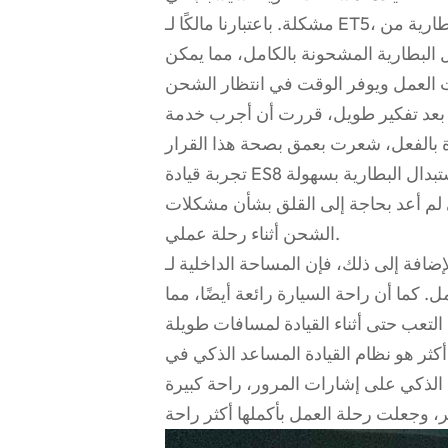
مشكلة. باعتبارنا مالكًا لـ ET5، كانت خدمة استبدال البطارية من NIO دائمًا هي النقطة التي تجعلنا
لى 5 دقائق فقط لاستبدال البطارية المشحونة بالكامل، مما يمكن
بعد تفكير طويل، قررت أن أجرب خدمة Enjoy Car Rental من NIO. لذلك استأجرت ES8 على
تجربة قيادة ES8 جيدة جدًا. إنها قوية ومريحة. والأهم من ذلك، أنه يمكنني استبدال البطارية بسهولة
 لم أعد بحاجة إلى القلق بشأن مشكلات
الشحن أثناء رحلة عملي.
افة إلى ذلك، فإن المساحة الداخلية لـ ES8 فسيحة جدًا، وهو أمر عملي جدًا بالنسبة للمواقف
 كما أن راحة السيارة رائعة أيضًا، مما
ام القيادة المساعد الذكي في ES8. لقد وفرت لي وظائف مثل نظام تثبيت
الذكي على إشارات المرور، راحة كبيرة