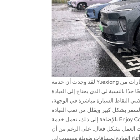
لقد وجدت أن خدمة Yuexiang لتأجير السيارات من NIO سهلة الاستخدام للغاية وتوفر وظيفة تأجير
ا جدًا بالنسبة لي الذي يحتاج إلى القيادة
ني التقاط السيارة مباشرة في الوجهة،
بالإضافة إلى ذلك، تعمل خدمة Enjoy Car Rental Service من NIO على حل القلق بشأن المسافة
فعال. على الرغم من أن Tesla تتمتع بأداء ممتاز، إلا أن الوقت
ناء القيادة لمسافات طويلة سيسبب لي