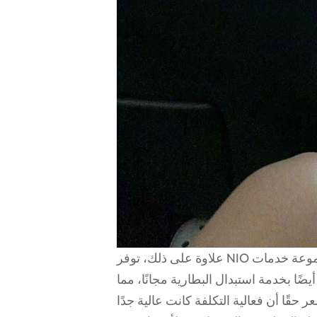
علاوة على ذلك، توفر NIO أيضًا مجموعة خدمات WeChat حصرية، والتي تجيب على جميع الأسئلة،
ضًا بخدمة استبدال البطارية مجانًا، مما