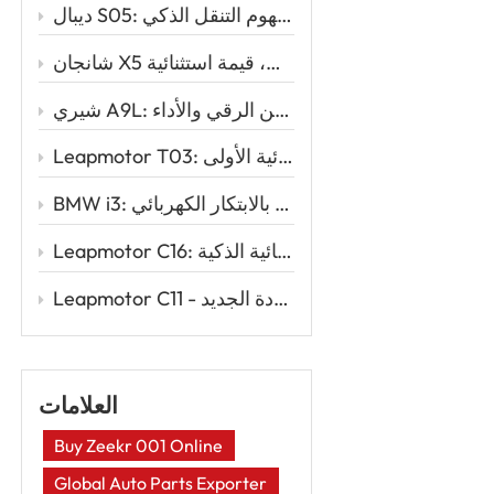
ديبال S05: سيارة الدفع الرباعي الكهربائية الأنيقة التي تُعيد تعريف مفهوم التنقل الذكي
شانجان X5 بلس: تصميم رياضي، أداء قوي، قيمة استثنائية
شيري A9L: المزيج المثالي بين الرقي والأداء
Leapmotor T03: السيارة الكهربائية الذكية للقيادة الكهربائية الأولى
BMW i3: الأناقة الحضرية تلتقي بالابتكار الكهربائي
Leapmotor C16: إعادة تعريف السفر العائلي مع قوة السيارات الكهربائية الذكية
Leapmotor C11 - سيارة رياضية متعددة الاستخدامات كهربائية ذكية لعصر القيادة الجديد
العلامات
Buy Zeekr 001 Online
Global Auto Parts Exporter