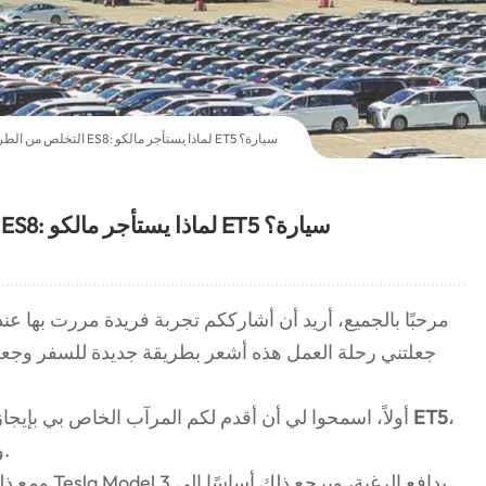
التخلص من الطراز 3 والترحيب ب ES8: لماذا يستأجر مالكو ET5 سيارة؟
التخلص من الطراز 3 والترحيب ب ES8: لماذا يستأجر مالكو ET5 سيارة؟
مرحبًا بالجميع، أريد أن أشارككم تجربة فريدة مررت بها 
جعلتني رحلة العمل هذه أشعر بطريقة جديدة للسفر وجعل
،
ET5
أولاً، اسمحوا لي أن أقدم لكم المرآب الخاص بي بإيجاز. في مارس من العام الماضي، اشتريت
والذي كان دائمًا نموذجي الرئيسي للسفر.
ومع ذلك، في ا