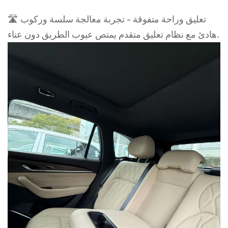
🛣 تعليق وراحة متفوقة - تجربة معالجة سلسة وركوب
هادئ مع نظام تعليق متقدم يمتص عيوب الطريق دون عناء.