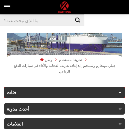
تجربة المستخدم
وطن
جيلي مونجارو وشينجيو إل: إعادة تعريف الفخامة والأداء في سيارات الدفع
الرباعي
فئات
أحدث مدونة
العلامات