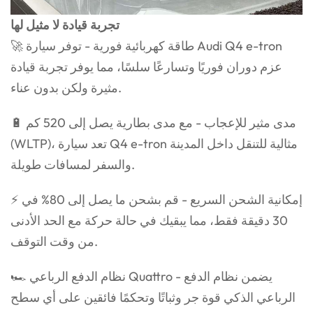
تجربة قيادة لا مثيل لها
🚀 طاقة كهربائية فورية - توفر سيارة Audi Q4 e-tron
عزم دوران فوريًا وتسارعًا سلسًا، مما يوفر تجربة قيادة
مثيرة ولكن بدون عناء.
🔋 مدى مثير للإعجاب - مع مدى بطارية يصل إلى 520 كم
(WLTP)، تعد سيارة Q4 e-tron مثالية للتنقل داخل المدينة
والسفر لمسافات طويلة.
⚡ إمكانية الشحن السريع - قم بشحن ما يصل إلى 80% في
30 دقيقة فقط، مما يبقيك في حالة حركة مع الحد الأدنى
من وقت التوقف.
🏎️ نظام الدفع الرباعي Quattro - يضمن نظام الدفع
الرباعي الذكي قوة جر وثباتًا وتحكمًا فائقين على أي سطح