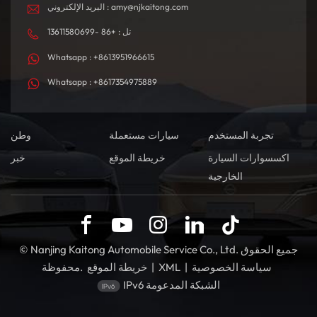
البريد الإلكتروني : amy@njkaitong.com
تل : +86 -13611580699
Whatsapp : +8613951966615
Whatsapp : +8617354975889
تجربة المستخدم
سيارات مستعملة
وطن
اكسسوارات السيارة
خريطة الموقع
خبر
الخارجية
© Nanjing Kaitong Automobile Service Co., Ltd. جميع الحقوق
سياسة الخصوصية
|
XML
|
خريطة الموقع
محفوظة.
IPv6 الشبكة المدعومة