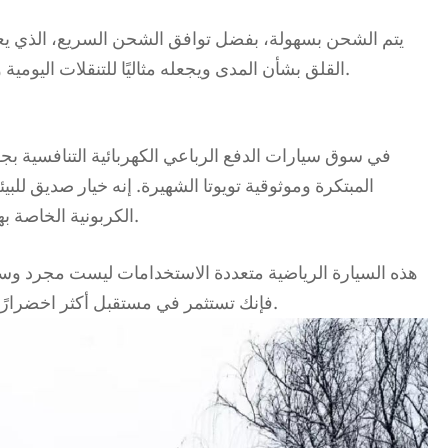
يتم الشحن بسهولة، بفضل توافق الشحن السريع، الذي يع
للإعجاب، يزيل BZ4X القلق بشأن المدى ويجعله مثاليًا للتنقلات اليومية والرحلات الطويلة.
المبتكرة وموثوقية تويوتا الشهيرة. إنه خيار صديق للبي
الكربونية الخاصة بهم دون المساومة على الأسلوب أو الأداء.
هذه السيارة الرياضية متعددة الاستخدامات ليست مجرد وسيلة
باختيارك BZ4X، فإنك تستثمر في مستقبل أكثر اخضرارًا وتجربة قيادة استثنائية.