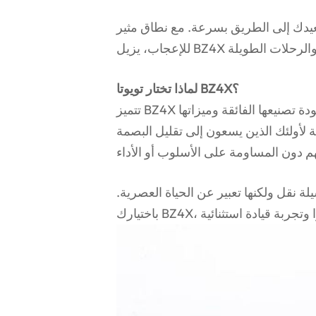
يدك إلى الطريق بسرعة. مع نطاق مثير
لماذا تختار تويوتا BZ4X؟
تتميز BZ4X في سوق سيارات الدفع الرباعي الكهربائية التنافسية بجودة تصنيعها الفائقة وميزاتها
ئة لأولئك الذين يسعون إلى تقليل البصمة
 نقل ولكنها تعبير عن الحياة العصرية.