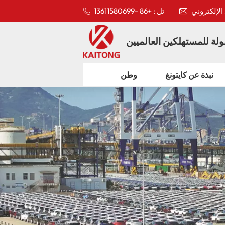
تل : +86 -13611580699
لة للمستهلكين العالميين
نبذة عن كايتونغ
وطن