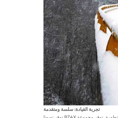
تجربة القيادة: سلسة ومتقدمة
توفر تويوتا BZ4X تجربة قيادة استثنائية تمزج بين الراحة والقوة والتكنولوجيا المتطورة. توفر مجموعة