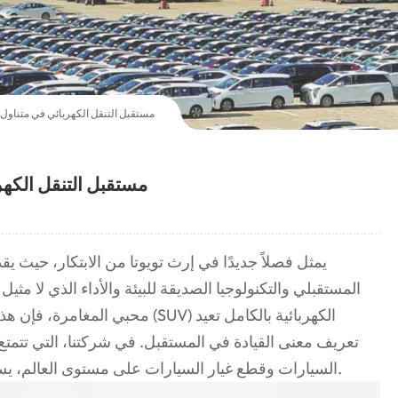
تويوتا BZ4X: مستقبل التنقل الكهربائي في متناو
تويوتا BZ4X: مستقبل التنق
المستقبلي والتكنولوجيا الصديقة للبيئة والأداء الذي لا مثيل
محبي المغامرة، فإن هذه السيارة ال
تعريف معنى القيادة في المستقبل. في شركتنا، التي تتم
السيارات وقطع غيار السيارات على مستوى العالم، يسعدنا أن نقدم لك هذه السيارة الاستثنائية.