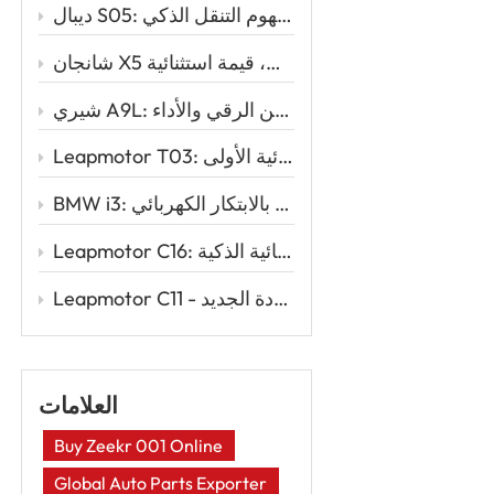
ديبال S05: سيارة الدفع الرباعي الكهربائية الأنيقة التي تُعيد تعريف مفهوم التنقل الذكي
شانجان X5 بلس: تصميم رياضي، أداء قوي، قيمة استثنائية
شيري A9L: المزيج المثالي بين الرقي والأداء
Leapmotor T03: السيارة الكهربائية الذكية للقيادة الكهربائية الأولى
BMW i3: الأناقة الحضرية تلتقي بالابتكار الكهربائي
Leapmotor C16: إعادة تعريف السفر العائلي مع قوة السيارات الكهربائية الذكية
Leapmotor C11 - سيارة رياضية متعددة الاستخدامات كهربائية ذكية لعصر القيادة الجديد
العلامات
Buy Zeekr 001 Online
Global Auto Parts Exporter