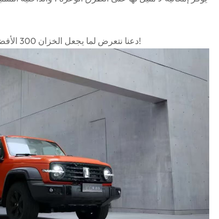
دعنا نتعرض لما يجعل الخزان 300 الأفضل لأولئك الذين يحبون المغامرة والحرية!