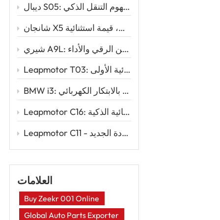
ديبال S05: سيارة الدفع الرباعي الكهربائية الأنيقة التي تُعيد تعريف مفهوم التنقل الذكي
شانجان X5 بلس: تصميم رياضي، أداء قوي، قيمة استثنائية
شيري A9L: المزيج المثالي بين الرقي والأداء
Leapmotor T03: السيارة الكهربائية الذكية للقيادة الكهربائية الأولى
BMW i3: الأناقة الحضرية تلتقي بالابتكار الكهربائي
Leapmotor C16: إعادة تعريف السفر العائلي مع قوة السيارات الكهربائية الذكية
Leapmotor C11 - سيارة رياضية متعددة الاستخدامات كهربائية ذكية لعصر القيادة الجديد
العلامات
Buy Zeekr 001 Online
Global Auto Parts Exporter