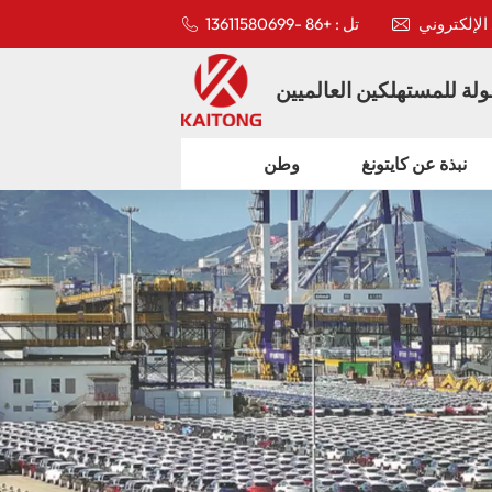
تل : +86 -13611580699
لة للمستهلكين العالميين
نبذة عن كايتونغ
وطن