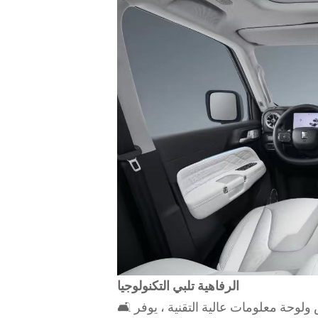
الرفاهية تلبي التكنولوجيا
🛋 الداخلية المتميزة-يضم مقاعد جلدية ومواد لينة اللمس ولوحة معلومات عالية التقنية ، يوفر Tank