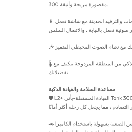
300 مقصورة مريحة وأنيقة.
📱 شاشات مزدوجة بحجم 12.3 بوصة-استمتع بنظام المعلومات والترفيه الحديثة مع شاشة تعمل
🌡 التحكم في المناخ المتقدم-ابق مريحًا مع نظام مناخي ذكي من المنطقة المزدوجة يتكيف مع
تفضيلاتك.
مساعدة السلامة والقيادة الذكية
🛡 L2+ القيادة المستقلة-يأتي Tank 300 مع التحكم التكيفي في التطواف ، ومساعدة في الحفاظ
🚗 نظام الكاميرا بزاوية 360 درجة-انتقل إلى التضاريس الصعبة بسهولة باستخدام الكاميرا