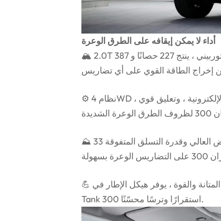
أداء لا يمكن إيقافه على الطرق الوعرة
🏔 2.0T محرك توربيني - تم تجهيز الخزان 300 بمحرك 2.0 لتر توربيني ، ينتج 227 حصانًا و 387
⚙ نظام 4WD الذكي-مع أوضاع التضاريس المتعددة ، والأقفال التفاضلية الإلكترونية ، وتعليق قوي ،
⛰ 33 درجة زاوية النهج ، زاوية المغادرة 34 درجة - مع خلوص الأرض العالي وقدرة التسلق المتفوقة
💪 هيكل الجسم على إطار-تم تصميمه من أجل المتانة والقوة ، يوفر هيكل الإطار في Tank 300 في
Tank 300 استقرارًا وترسًا محسّنًا.