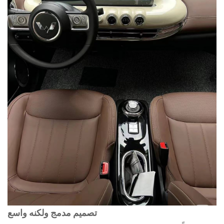
تصميم مدمج ولكنه واسع