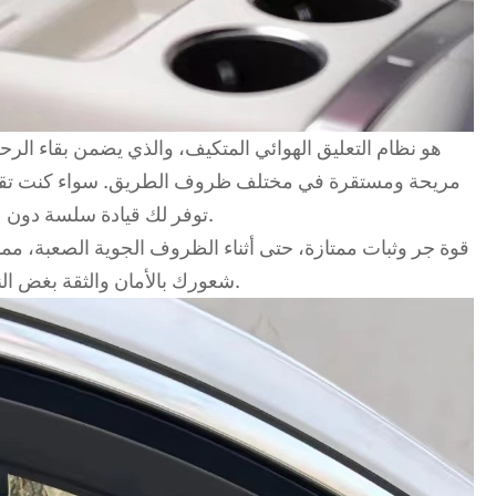
مريحة ومستقرة في مختلف ظروف الطريق. سواء كنت تق
شوارع حضرية غير مستوية، فإن L7 توفر لك قيادة سلسة دون عناء.
شعورك بالأمان والثقة بغض النظر عن المكان الذي يأخذك إليه الطريق.