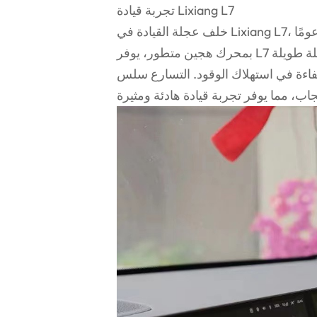
تجربة قيادة Lixiang L7
خلف عجلة القيادة في Lixiang L7، من الواضح أن هذه السيارة مصممة لتجربة متميزة. مدعومًا
بمحرك هجين متطور، يوفر L7 أداءً سلسًا وقويًا. سواء كنت تتجول في المدينة أو في رحلة طويلة
فاءة في استهلاك الوقود. التسارع سلس