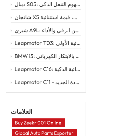
ديبال S05: سيارة الدفع الرباعي الكهربائية الأنيقة التي تُعيد تعريف مفهوم التنقل الذكي
شانجان X5 بلس: تصميم رياضي، أداء قوي، قيمة استثنائية
شيري A9L: المزيج المثالي بين الرقي والأداء
Leapmotor T03: السيارة الكهربائية الذكية للقيادة الكهربائية الأولى
BMW i3: الأناقة الحضرية تلتقي بالابتكار الكهربائي
Leapmotor C16: إعادة تعريف السفر العائلي مع قوة السيارات الكهربائية الذكية
Leapmotor C11 - سيارة رياضية متعددة الاستخدامات كهربائية ذكية لعصر القيادة الجديد
العلامات
Buy Zeekr 001 Online
Global Auto Parts Exporter