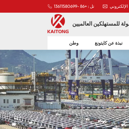
تل : +86 -13611580699
لة للمستهلكين العالميين
نبذة عن كايتونغ
وطن