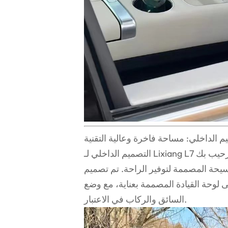
م الداخلي: مساحة فاخرة وعالية التقنية
التصميم الداخلي لـ Lixiang L7 ليس أقل من الفخامة. منذ لحظة دخولك إلى الداخل، يتم الترحيب بك
سيحة المصممة لتوفير الراحة. تم تصميم
ى لوحة القيادة المصممة بعناية، مع وضع
السائق والركاب في الاعتبار.