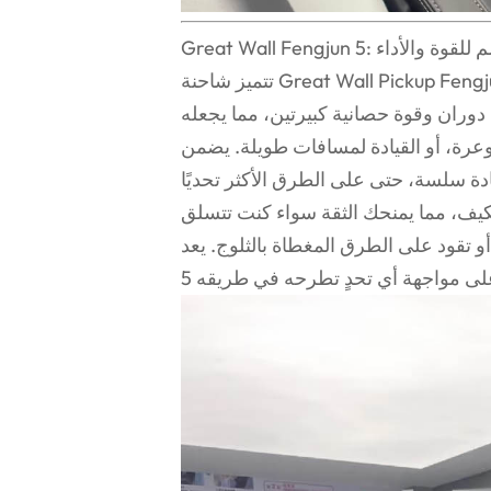
Great Wall: مصمم للقوة والأداء
تتميز شاحنة Great Wall Pickup Fengjun 5 بمحركها القوي وقدراتها الفائقة على الطرق الوعرة.
دوران وقوة حصانية كبيرتين، مما يجعله
 الوعرة، أو القيادة لمسافات طويلة. يضمن
تكيف، مما يمنحك الثقة سواء كنت تتسلق
قود على الطرق المغطاة بالثلوج. يعد Fengjun