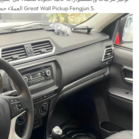
العملاء حصولك على تجربة شراء سلسة عند اختيار Great Wall Pickup Fengjun 5.