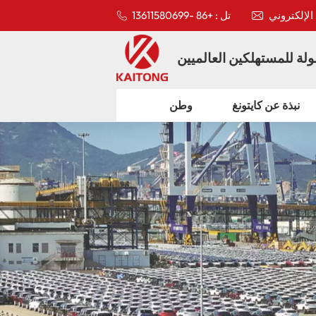
تل : +86 -13611580699
لة للمستهلكين العالميين
نبذة عن كايتونغ
وطن