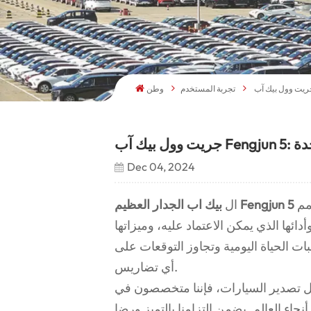
تجربة المستخدم
وطن
احدة
Dec 04, 2024
هو المزيج المثالي بين القوة والموثوقية والتنوع، وهو مصمم
بيك اب الجدار العظيم Fengjun 5
ال
ئها الذي يمكن الاعتماد عليه، وميزاتها
ت الحياة اليومية وتجاوز التوقعات على
أي تضاريس.
ل تصدير السيارات، فإننا متخصصون في
اء العالم. يضمن التزامنا بالتميز ورضا