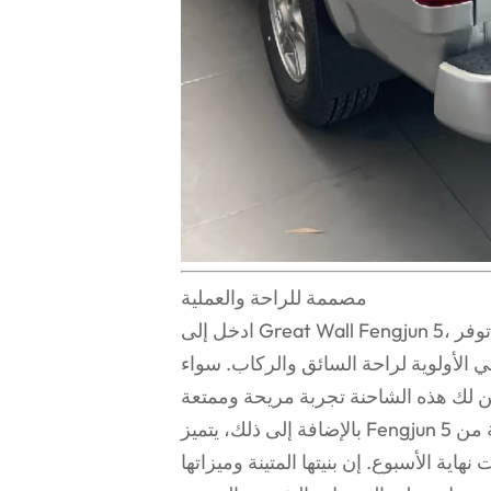
مصممة للراحة والعملية
ادخل إلى Great Wall Fengjun 5، وستنبهر بمساحاته الداخلية الواسعة والمصممة بعناية. توفر
الأولوية لراحة السائق والركاب. سواء
بالإضافة إلى ذلك، يتميز Fengjun 5 بسرير كبير للأمتعة مصمم لاستيعاب مجموعة متنوعة من
نهاية الأسبوع. إن بنيتها المتينة وميزاتها