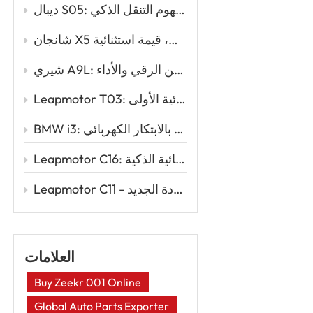
ديبال S05: سيارة الدفع الرباعي الكهربائية الأنيقة التي تُعيد تعريف مفهوم التنقل الذكي
شانجان X5 بلس: تصميم رياضي، أداء قوي، قيمة استثنائية
شيري A9L: المزيج المثالي بين الرقي والأداء
Leapmotor T03: السيارة الكهربائية الذكية للقيادة الكهربائية الأولى
BMW i3: الأناقة الحضرية تلتقي بالابتكار الكهربائي
Leapmotor C16: إعادة تعريف السفر العائلي مع قوة السيارات الكهربائية الذكية
Leapmotor C11 - سيارة رياضية متعددة الاستخدامات كهربائية ذكية لعصر القيادة الجديد
العلامات
Buy Zeekr 001 Online
Global Auto Parts Exporter