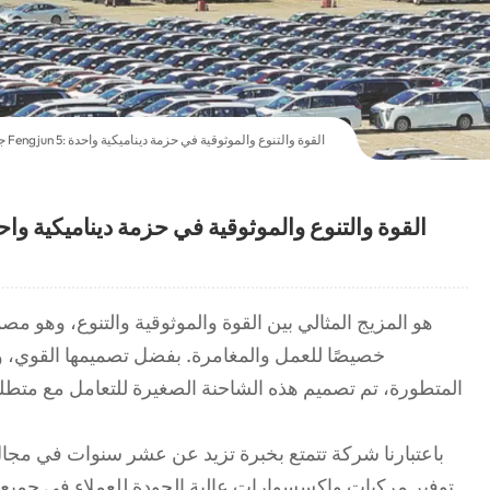
جريت وول بيك آب Fengjun 5: القوة والتنوع والموثوقية في حزمة ديناميكية واحدة
جريت وول بيك آب Fengjun 5: القوة والتنوع والموثوقية في حزمة ديناميكية و
خصيصًا للعمل والمغامرة. بفضل تصميمها القوي، وأدا
المتطورة، تم تصميم هذه الشاحنة الصغيرة للتعامل مع متطلبا
باعتبارنا شركة تتمتع بخبرة تزيد عن عشر سنوات في مجا
توفير مركبات وإكسسوارات عالية الجودة للعملاء في جميع أنح