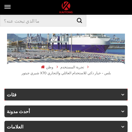
تجربة المستخدم
وطن
شيري جيتور X70 بلس - خيار ذكي للاستخدام العائلي والتجاري
فئات
أحدث مدونة
العلامات