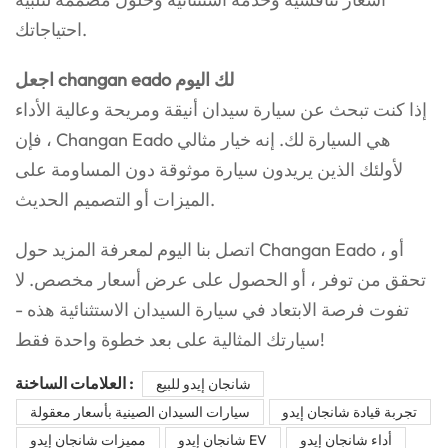
احتياجاتك.
اجعل changan eado لك اليوم
إذا كنت تبحث عن سيارة سيدان أنيقة ومريحة وعالية الأداء
، فإن Changan Eado هي السيارة لك. إنه خيار مثالي
لأولئك الذين يريدون سيارة موثوقة دون المساومة على
الميزات أو التصميم الحديث.
اتصل بنا اليوم لمعرفة المزيد حول Changan Eado ، أو
تحقق من توفر ، أو الحصول على عرض أسعار مخصص. لا
تفوت فرصة الابتعاد في سيارة السيدان الاستثنائية هذه -
سيارتك المثالية على بعد خطوة واحدة فقط!
العلامات الساخنة :
شانجان إيدو للبيع
تجربة قيادة شانجان إيدو
سيارات السيدان الصينية بأسعار معقولة
أداء شانجان إيدو
شانجان إيدو EV
مميزات شانجان إيدو