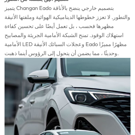
يتميز Changan Eado بتصميم خارجي ينضح بالأناقة
والتطور. لا تعزز خطوطها الديناميكية الهوائية وملفتها الأنيقة
مظهرها فحسب ، بل تعمل أيضًا على تحسين كفاءة
استهلاك الوقود. تمنح الشبكة الأمامية الجريئة والمصابيح
الأمامية LED وعجلات السبائك الأنيقة Eado مظهرًا مميزًا
وحديثًا ، مما يضمن أن يتحول إلى الرؤوس أينما ذهبت.