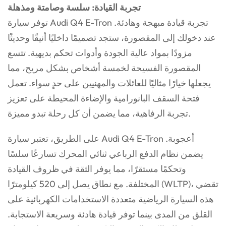
تجربة القيادة: سلسة وصامتة ومذهلة
توفر سيارة Audi Q4 E-Tron تجربة قيادة مبهجة وهادئة.
عند دخولك إلى المقصورة، ستجد تصميمًا داخليًا أنيقًا وحديثًا
مزودًا بمواد عالية الجودة وأدوات تحكم بديهية. تتسع
المقصورة الفسيحة لخمسة أشخاص بشكل مريح، مما
يجعلها خيارًا مثاليًا للعائلات والمهنيين على حدٍ سواء. تعمل
فتحة السقف البانورامية والإضاءة المحيطة على تعزيز
تجربة الرفاهية، مما يضمن أن كل رحلة تبدو مميزة.
على الطريق، تعتبر سيارة Audi Q4 E-Tron أعجوبة.
يضمن نظام الدفع الرباعي ثنائي المحرك تسارعًا سلسًا
وتحكمًا مستقرًا، مما يوفر الثقة في ظروف القيادة
المختلفة. مع نطاق يصل إلى 520 كيلومترًا (WLTP)، تقضي
هذه السيارة الرياضية متعددة الاستخدامات الكهربائية على
القلق من المدى بينما توفر قيادة هادئة وسريعة الاستجابة.