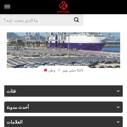
جيلي بويو SUV
وطن
فئات
أحدث مدونة
العلامات