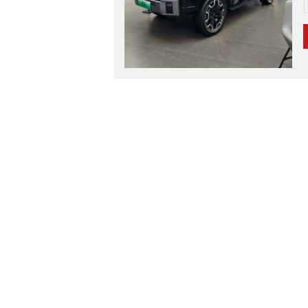
م
القوة دون
ل
ي
ة
ا
على
ء
من شبكتها
ل
ة
ة
ة
ما
ق
 من