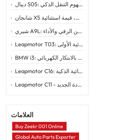
ديبال S05: سيارة الدفع الرباعي الكهربائية الأنيقة التي تُعيد تعريف مفهوم التنقل الذكي
شانجان X5 بلس: تصميم رياضي، أداء قوي، قيمة استثنائية
شيري A9L: المزيج المثالي بين الرقي والأداء
Leapmotor T03: السيارة الكهربائية الذكية للقيادة الكهربائية الأولى
BMW i3: الأناقة الحضرية تلتقي بالابتكار الكهربائي
Leapmotor C16: إعادة تعريف السفر العائلي مع قوة السيارات الكهربائية الذكية
Leapmotor C11 - سيارة رياضية متعددة الاستخدامات كهربائية ذكية لعصر القيادة الجديد
العلامات
Buy Zeekr 001 Online
Global Auto Parts Exporter