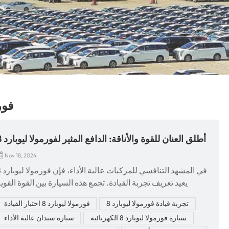
فورمول
أطلق العنان للقوة والأناقة: الدافع المثير لفورمولا ليوبارد 8
Nov 18, 2024
في المشهد التنا
يعيد تعريف تجربة القيادة. تجمع هذه السيارة بين القوة القوي
والتصميم الأنيق والتكنولوجيا المتقدمة، وتوفر أكثر من مجرد وسيل
تجربة قيادة فورمولا ليوبارد 8
فورمولا ليوبارد 8 اختبار القيادة
نقل - إنها بيان. بعد تجربة Formula Leopard 8 بشكل مباشر، أ
سيارة فورمولا ليوبارد 8 الكهربائية
سيارة سيدان عالية الأداء
متحمس لمشاركة الأسباب التي تجعلها خيارك التالي للأداء المبه