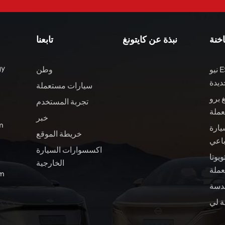
جميع المتطلبات. يضمن توازن القوة والفخامة والتكنولوجيا أن
دائمًا في الطليعة.هل أنت مستعد للقفز إلى عصر جديد من القيادة
فورمولا ليوبارد 8 في انتظارك. حدد موعدًا لاختبار القيادة اليو
اخنة
نبذة عن كايتونغ
تابعنا
واكتشف بشكل مباشر سبب كونها المزيج المثالي بين الأدا
والرقي.
gy
نيو ES8 مركبات الطاقة
وطن
ديدة
سيارات مستعملة
 برو
تجربة المستخدم
عملة
خبر
ال
يارة
خريطة الموقع
باعي
اكسسوارات السيارة
ويوتا BZ4X سيارة
الخارجية
ملة
الب
ة لي