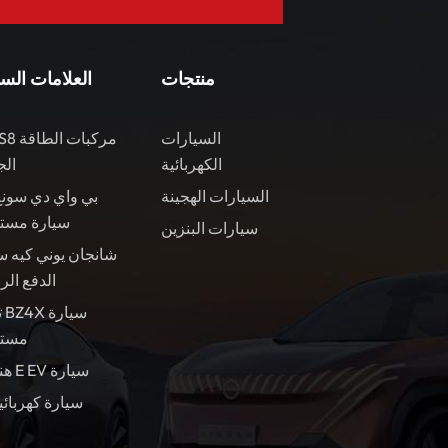
منتجات
العلامات الس
السيارات
الكهربائية
الج
السيارات الهجينة
بي واي دي سونغ
سيارة مست
سيارات البنزين
شانجان يوني كيه س
الدفع الر
ت
مستع
هندسة E EV سيارة
سيارة كهربائي