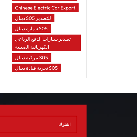
Chinese Electric Car Export
ديبال S05 للتصدير
سيارة ديبال S05
تصدير سيارات الدفع الرباعي
الكهربائية الصينية
مركبة ديبال S05
تجربة قيادة ديبال S05