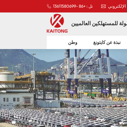
تل : +86 -13611580699
لة للمستهلكين العالميين
نبذة عن كايتونغ
وطن