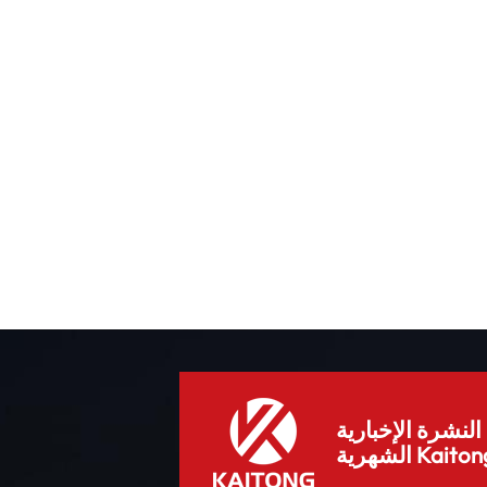
ق
م
ز
ر
ة
ة
و
اك
،
.
ة
ى
ن،
هذه
ز
لنشرة الإخبارية
ارد
هرية Kaitong.
ء
ي