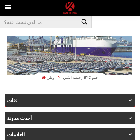
رخيصة الثمن BYD ختم
وطن
فئات
أحدث مدونة
العلامات