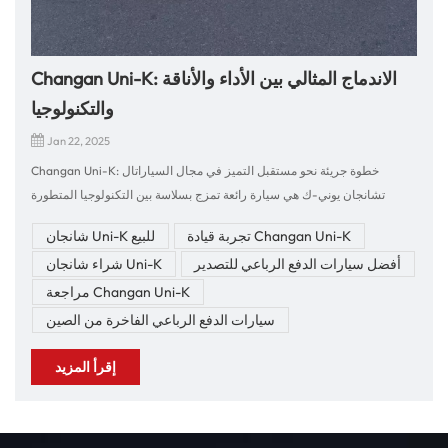
Changan Uni-K: الاندماج المثالي بين الأداء والأناقة
والتكنولوجيا
Jan 22, 2025
Changan Uni-K: خطوة جريئة نحو مستقبل التميز في مجال السياراتال
تشانجان يوني-ك هي سيارة رائعة تمزج بسلاسة بين التكنولوجيا المتطورة
والتصميم الجريء والأداء الاستثنائي. سواء كنت تبحث عن سيارة دفع رباعي
تجربة قيادة Changan Uni-K
شانجان Uni-K للبيع
ديناميكية توفر القوة والراحة، أو رحلة أنيقة تعكس نمط حياتك العصري، فإن Uni-
أفضل سيارات الدفع الرباعي للتصدير
شراء شانجان Uni-K
K لديها كل ما تحتاجه. في هذه المدونة، سنستكشف الميزات المميزة لسيارة
Changan Uni-K ولماذا تعتبر الخيار الأمثل لشراء سيارتك القادمة.انطباعات
مراجعة Changan Uni-K
القيادة: القوة والراحة في الانسجامإن قيادة سيارة Changan Uni-K هي تجربة
سيارات الدفع الرباعي الفاخرة من الصين
مثيرة توازن بين القوة والراحة والتحكم بسهولة. تم تجهيز Uni-K بمحرك توربيني
يوفر تسارعًا مذهلاً وأداءً سلسًا. سواء كنت تتسارع على الطرق السريعة أو
إقرأ المزيد
تتجول في شوارع المدينة، فإن السيارة تستجيب بدقة وثقة. تم ضبط نظام
التعليق بدقة لتوفير الراحة والتحكم. يضمن نظام التعليق التكيفي Uni-K بقاء
الرحلة سلسة وثابتة حتى على الطرق غير المستوية أو الوعرة، مما يجعل