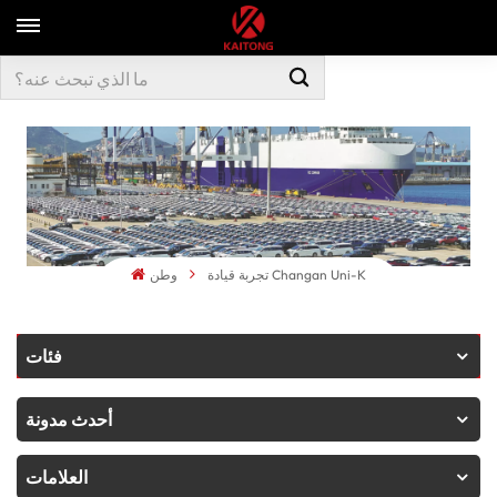
تجربة قيادة Changan Uni-K
وطن
فئات
أحدث مدونة
العلامات