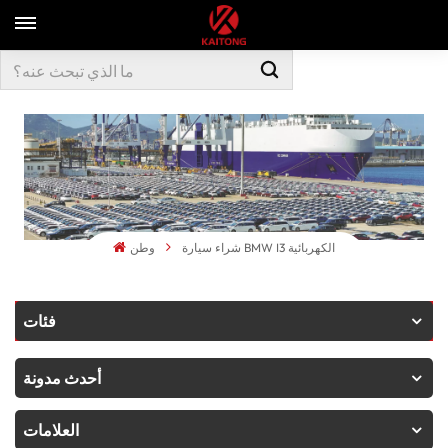
شراء سيارة BMW I3 الكهربائية
وطن
فئات
أحدث مدونة
العلامات