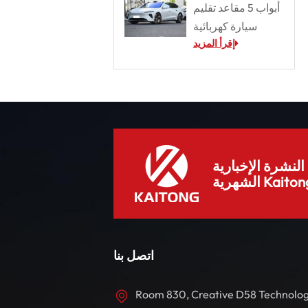
أبواب 5 مقاعد تقليم
سيارة كهربائية
إقرأ المزيد
لنشرة الإخبارية
هرية Kaitong.
اتصل بنا
Room 830, Creative D58 Technolo