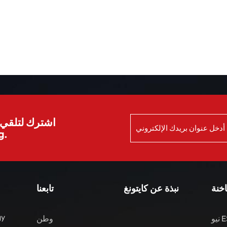
اشترك لتلقي ا
الش
اخنة
نبذة عن كايتونغ
تابعنا
gy
نيو ES8 مركبات الطاقة
وطن