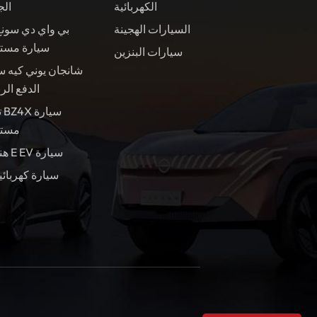
الكهربائية
الج
السيارات الهجينة
بي واي دي سونغ
سيارة مست
سيارات البنزين
شانجان يوني كيه س
الدفع الر
ت
مستع
هندسة E EV سيارة
سيارة كهربائي