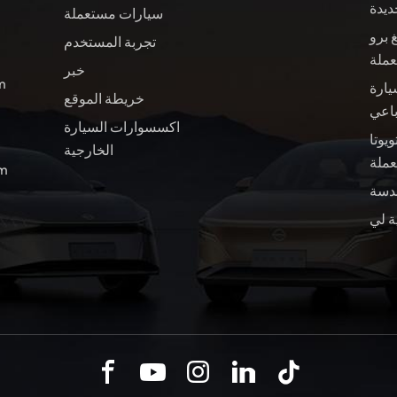
ديدة
سيارات مستعملة
 برو
تجربة المستخدم
عملة
خبر
ال
يارة
خريطة الموقع
باعي
اكسسوارات السيارة
ويوتا BZ4X سيارة
الخارجية
ملة
الب
ة لي