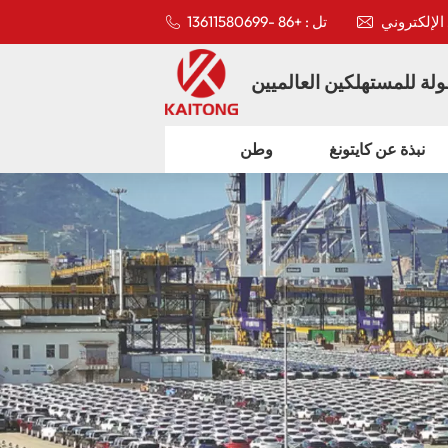
تل : +86 -13611580699
لة للمستهلكين العالميين
نبذة عن كايتونغ
وطن