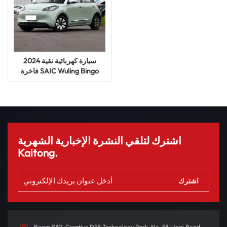
2024 سيارة كهربائية نقية
فاخرة SAIC Wuling Bingo
620km سيارة طاقة جديدة
سيارة UV
اشترك لتلقي النشرة الإخبارية الشهرية
Kaitong.
Room 830, Creative D58 Technology Park, No. 58 Linqi Road,