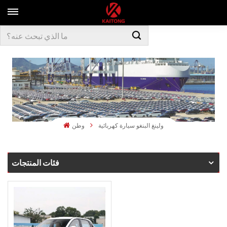
ولينغ البنغو سيارة كهربائية
وطن
فئات المنتجات