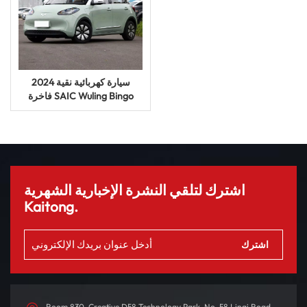
2024 سيارة كهربائية نقية
فاخرة SAIC Wuling Bingo
620km سيارة طاقة جديدة
سيارة UV
اشترك لتلقي النشرة الإخبارية الشهرية
Kaitong.
Room 830, Creative D58 Technology Park, No. 58 Linqi Road,