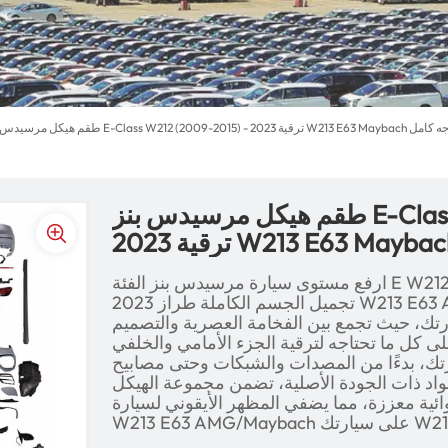
 - ترقية 2023 W213 E63 Maybach مع شد وجه كامل
طقم هيكل مرسيدس بنز E-Class W212 (2009-2015) -
ارفع مستوى سيارة مرسيدس بنز الفئة E W212 (2009-2015) مع مجموعة أدوات
تجميل الجسم الكاملة طراز 2023 W213 E63 AMG/Maybach. توفر مجموعة
سيارتك، حيث تجمع بين الفخامة العصرية والتصميم
ى كل ما تحتاجه لترقية الجزء الأمامي والخلفي
دءًا من المصدات والشبكات وحتى مصابيح LED والعتبات الجانبية. مع
مواد ذات الجودة الأصلية، تضمن مجموعة الهيكل
ئية معززة، مما يضفي المظهر الأيقوني لسيارة
W213 E63  على سيارتك W212.