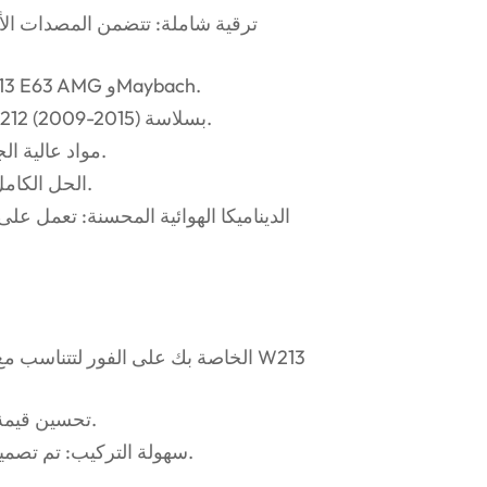
ترقية شاملة: تتضمن المصدات الأما
التصميم الفاخر: يعكس إشارات التصميم لموديلات W213 E63 AMG وMaybach.
الإعداد الدقيق: مصمم ليناسب مرسيدس بنز الفئة E W212 (2009-2015) بسلاسة.
مواد عالية الجودة: مواد متينة وخفيفة الوزن مقاومة للطقس والتآكل.
الحل الكامل لشد الوجه: يمنح سيارتك مظهرًا عصريًا وأنيقًا ورياضيًا.
الديناميكا الهوائية المحسنة: تعمل ع
تحسين قيمة إعادة البيع: يعزز جاذبية سيارتك بشكل عام وقيمتها السوقية.
سهولة التركيب: تم تصميمه للتثبيت المباشر دون المساس بالملاءمة أو اللمسة النهائية.