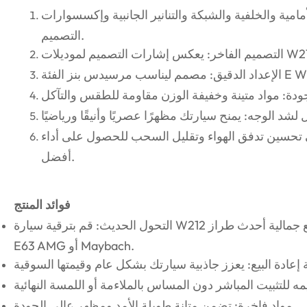
مية والخلفية والشبكة والتنانير الجانبية وإكسسوارات
التصميم.
لى تحسين تدفق الهواء وتقليل السحب للحصول على أداء
أفضل.
فوائد المنتج
التحول الحديث: قم بترقية سيارة W212 الخاصة بك على الفور لتتناسب مع جمالية أحدث طراز W213
E63 AMG أو Maybach.
مواد فاخرة: تضمن متانة طويلة الأمد ومظهر عالي الجودة.