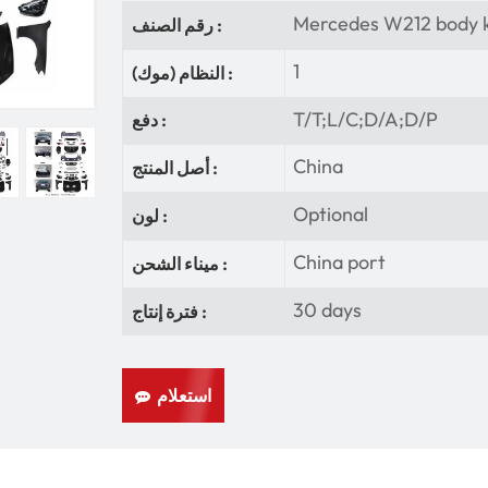
Mercedes W212 body k
رقم الصنف :
1
النظام (موك) :
T/T;L/C;D/A;D/P
دفع :
China
أصل المنتج :
Optional
لون :
China port
ميناء الشحن :
30 days
فترة إنتاج :
استعلام