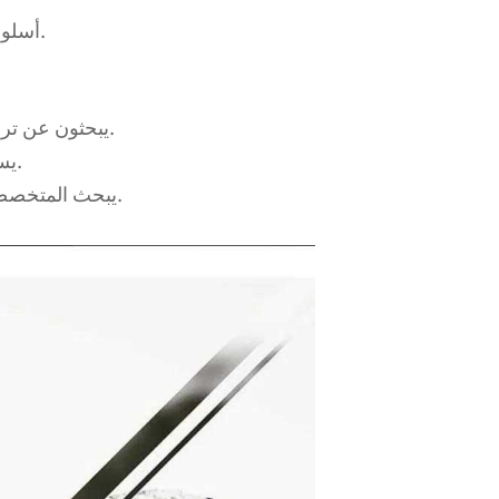
أسلوب شخصي: يجمع بين الفخامة والرياضة ليعكس ذوقك الفريد.
أصحاب مرسيدس بنز الفئة E W212 (2009-2015) يبحثون عن ترقية حديثة.
يسعى عشاق السيارات إلى الحصول على مظهر رياضي وفاخر.
يبحث المتخصصون في صناعة السيارات عن حل شامل لعملية تجميل الوجه.