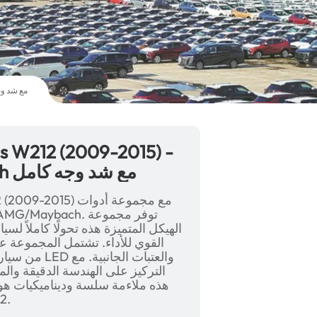
طقم هيكل مرسيدس بنز E-Class W212 (2009-2015)
ترقية 2023 W213 E63 Maybach مع شد وجه كامل
الهيكل المتميزة هذه تحولًا كاملاً ل
القوي للأداء. تشتمل المجموعة عل
من سيارتك، ب
التركيز على الهندسة الدقيقة وال
هذه ملاءمة سلسة وديناميكيات هوا
AMG/Maybach