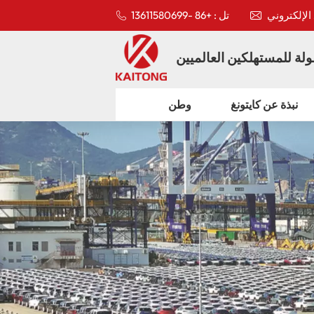
تل : +86 -13611580699
لة للمستهلكين العالميين
نبذة عن كايتونغ
وطن