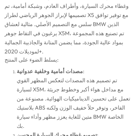
وغطاء محرك السيارة، وأطراف العادم، وشبكة أمامية، تم
تصميمها لإبراز الجوهر الرياضي لطراز X5 مع توفير توافق
سلس مع التصميم الأصلي. مثالية لعشاق BMW الذين
يرغبون في التقاط جوهر X5M، تم تصنيع هذه المجموعة
بمواد عالية الجودة، مما يضمن المتانة والجاذبية الجمالية
لموديلات 2020+.
يسلط الضوء على المنتج:
:
مصدات أمامية وخلفية عدوانية
تم تصميم هذه المصدات لتعكس المظهر القوي
لسيارة X5M، مع مداخل هواء أكبر وخطوط جريئة
تعمل على تحسين الديناميكيات الهوائية. مصنوعة من
بلاستيك ABS الفاخر، وتوفر حلاً خفيف الوزن ولكنه
متين للغاية يعزز مظهر وأداء سيارة BMW الخاصة
بك.
:
تصميم غطاء محرك السيارة المحسن