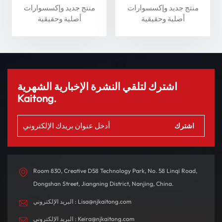
وأداء فائقان لسلامة قصوى
Auto L - عزز تجربة القيادة
منتج جديد وإكسسوارات
منتج جديد وإكسسوارات
الخاصة بك
أصلية وحقيقية
أصلية وحقيقية
اشترك لتلقي النشرة الإخبارية الشهرية
Kaitong.
Room 830, Creative D58 Technology Park, No. 58 Linqi Road,
Dongshan Street, Jiangning District, Nanjing, China.
البريد الإلكتروني : Lisa@njkaitong.com
البريد الإلكتروني : Keira@njkaitong.com