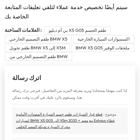
سيتم أيضًا تخصيص خدمة عملاء لتلقي تعليقات المتابعة
الخاصة بك
العلامات الساخنة :
بي أم دبليو X5 G05 طقم الجسم
اكسسوارات السيارة الخارجية
طقم التصميم الخارجي BMW X5
BMW X5 G05 ملحقات الوفير
طقم تحويل BMW X5 إلى X5M
طقم التصميم الخارجي من BMW
اترك رسالة
إذا كنت مهتمًا بمنتجاتنا وتريد معرفة المزيد من التفاصيل، فيرجى ترك رسالة
هنا، وسنقوم بالرد عليك في أقرب وقت ممكن.
موضوع :
قطع غيار السيارات طقم جسم السيارة المصدات الأمامية
لسيارات BMW X5 G05 إلى X5m 2020 + مع مصد Exhaus غطاء
محرك السيارة شبكة المصد الخلفي