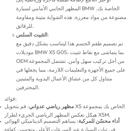
المظهر الجانبي الأمامي لسيارة BMW الخاصة بك.
مصنوعة من مواد معززة، هذه الشواية متينة ومقاومة
للرقائق.
:
التثبيت السلس
تم تصميم طقم الجسم هذا ليتناسب بشكل دقيق مع
موديلات BMW X5 G05، بما يتماشى مع نقاط تثبيت
OEM من أجل تركيب سهل وآمن. تشتمل المجموعة
على جميع الأجهزة والتعليمات اللازمة، مما يجعلها في
متناول كل من عشاق الأعمال اليدوية والمثبتين
المحترفين.
فوائد:
مظهر رياضي عدواني
: قم بتحويل X5 الخاص بك بمجموعة
هيكل تعكس المظهر الرياضي الجريء لطراز X5M.
أداء محسّن للمركبة
: يساهم التصميم الديناميكي الهوائي
في ثبات السيارة عند السرعات الأعلى وتحسين كفاءة