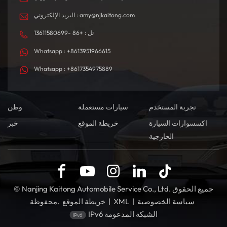
البريد الإلكتروني : amy@njkaitong.com
تل : +86 -13611580699
Whatsapp : +8613951966615
Whatsapp : +8617354975889
تجربة المستخدم
سيارات مستعملة
وطن
اكسسوارات السيارة
خريطة الموقع
خبر
الخارجية
© Nanjing Kaitong Automobile Service Co., Ltd. جميع الحقوق
سياسة الخصوصية
|
XML
|
خريطة الموقع
محفوظة.
IPv6 الشبكة المدعومة