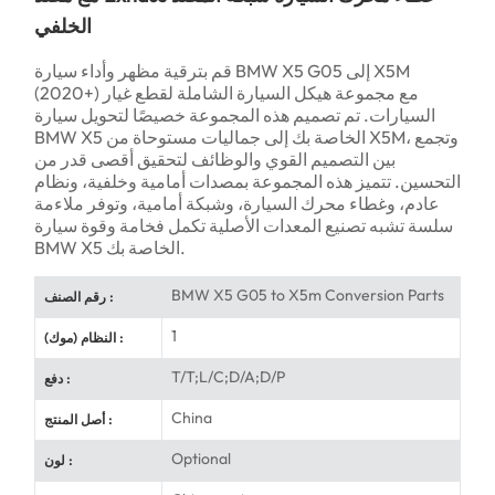
الخلفي
قم بترقية مظهر وأداء سيارة BMW X5 G05 إلى X5M
(2020+) مع مجموعة هيكل السيارة الشاملة لقطع غيار
السيارات. تم تصميم هذه المجموعة خصيصًا لتحويل سيارة
BMW X5 الخاصة بك إلى جماليات مستوحاة من X5M، وتجمع
بين التصميم القوي والوظائف لتحقيق أقصى قدر من
التحسين. تتميز هذه المجموعة بمصدات أمامية وخلفية، ونظام
عادم، وغطاء محرك السيارة، وشبكة أمامية، وتوفر ملاءمة
سلسة تشبه تصنيع المعدات الأصلية تكمل فخامة وقوة سيارة
BMW X5 الخاصة بك.
BMW X5 G05 to X5m Conversion Parts
رقم الصنف :
1
النظام (موك) :
T/T;L/C;D/A;D/P
دفع :
China
أصل المنتج :
Optional
لون :